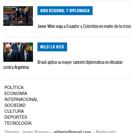
GIRA REGIONAL Y DIPLOMACIA
Javier Milei viaja a Ecuador y Colombia en medio de la crisis
MILEI LO HIZO
Brasil aplica su mayor sanción diplomática en décadas
contra Argentina
POLÍTICA
ECONOMÍA
INTERNACIONAL
SOCIEDAD
CULTURA
DEPORTES
TECNOLOGÍA
Director: Javier Romero –
eldiario@gmail.com
– Redacción: