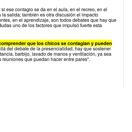
si ese contagio se da en el aula, en el recreo, en el
 la salida; también es otra discusión el impacto
entes, en el aprendizaje, son todos debates que hay que
 dudas uno de los factores que impulsó fuerte esta
.
s comprender que los chicos se contagian y pueden
lá del debate de la presencialidad, hay que sostener
tancia, barbijo, lavado de manos y ventilación, ya sea
las reuniones que puedan hacer entre pares".