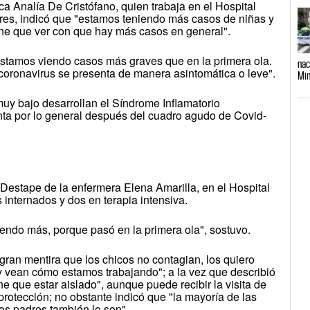
ica Analía De Cristófano, quien trabaja en el Hospital
ires, indicó que "estamos teniendo más casos de niñas y
ene que ver con que hay más casos en general".
estamos viendo casos más graves que en la primera ola.
nac
 coronavirus se presenta de manera asintomática o leve".
Min
uy bajo desarrollan el Síndrome Inflamatorio
nta por lo general después del cuadro agudo de Covid-
Destape de la enfermera Elena Amarilla, en el Hospital
 internados y dos en terapia intensiva.
ndo más, porque pasó en la primera ola", sostuvo.
gran mentira que los chicos no contagian, los quiero
l y vean cómo estamos trabajando"; a la vez que describió
ne que estar aislado", aunque puede recibir la visita de
rotección; no obstante indicó que "la mayoría de las
los padres también lo son".