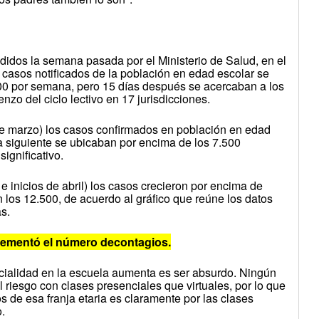
ndidos la semana pasada por el Ministerio de Salud, en el
s casos notificados de la población en edad escolar se
00 por semana, pero 15 días después se acercaban a los
nzo del ciclo lectivo en 17 jurisdicciones.
e marzo) los casos confirmados en población en edad
a siguiente se ubicaban por encima de los 7.500
gnificativo.
e inicios de abril) los casos crecieron por encima de
n los 12.500, de acuerdo al gráfico que reúne los datos
s.
crementó el número decontagios.
ncialidad en la escuela aumenta es ser absurdo. Ningún
l riesgo con clases presenciales que virtuales, por lo que
s de esa franja etaria es claramente por las clases
.