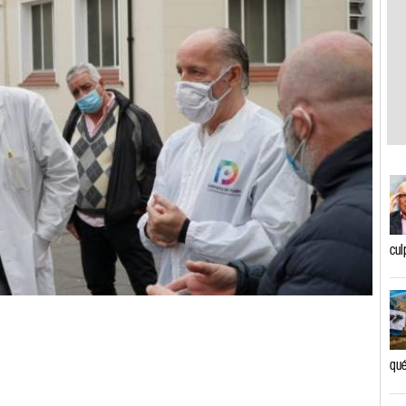
cul
qué