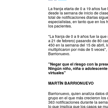
La franja etaria de 0 a 19 años fu
desde la semana de inicio de clas
total de notificaciones diarias sig
especialistas, en tanto que en los
los pacientes.
"La franja de 0 a 9 años fue la q
a 21 de febrero) pasando de 80 ca
450 en la semana del 15 de abril, l
multiplicaron por más de 5 veces",
Barrionuevo.
"Negar que el riesgo con la pres
Ningún niño, niña o adolescente 
virtuales"
MARTÍN BARRIONUEVO
Barrionuevo, quien analiza datos d
grupo en el que más crecieron los 
363 notificaciones durante la seman
lo que implica que los casos se mul