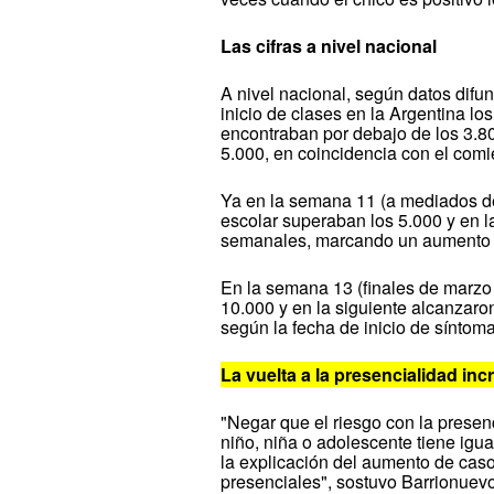
Las cifras a nivel nacional
A nivel nacional, según datos difu
inicio de clases en la Argentina lo
encontraban por debajo de los 3.8
5.000, en coincidencia con el comie
Ya en la semana 11 (a mediados d
escolar superaban los 5.000 y en l
semanales, marcando un aumento si
En la semana 13 (finales de marzo 
10.000 y en la siguiente alcanzaro
según la fecha de inicio de síntoma
La vuelta a la presencialidad in
"Negar que el riesgo con la prese
niño, niña o adolescente tiene igua
la explicación del aumento de caso
presenciales", sostuvo Barrionuevo