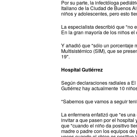
Por su parte, la infectóloga pediátr
Italiano de la Ciudad de Buenos A
niños y adolescentes, pero esto ti
La especialista describió que "no 
En la gran mayoría de los niños el
Y añadió que "sólo un porcentaje m
Multisistémico (SIM), que se prese
19".
Hospital Gutiérrez
Según declaraciones radiales a El 
Gutiérrez hay actualmente 10 niños
"Sabemos que vamos a seguir tenie
La enfermera enfatizó que "es una 
invitar a que pasen por el hospita
que "cuando el niño da positivo tie
madre o padre con los equipos de p
veces cuando el chico es positivo 