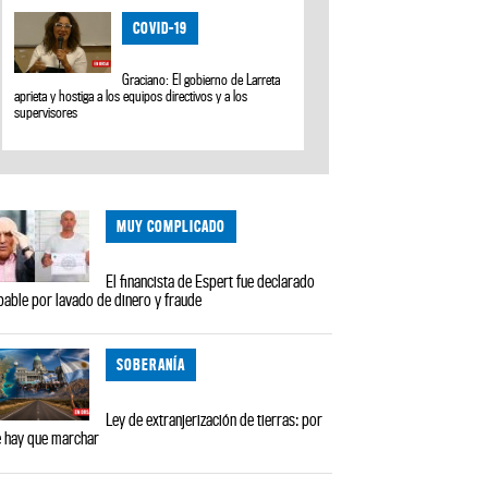
COVID-19
Graciano: El gobierno de Larreta
aprieta y hostiga a los equipos directivos y a los
supervisores
MUY COMPLICADO
El financista de Espert fue declarado
pable por lavado de dinero y fraude
SOBERANÍA
Ley de extranjerización de tierras: por
 hay que marchar