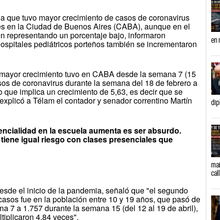
e la que tuvo mayor crecimiento de casos de coronavirus
es en la Ciudad de Buenos Aires (CABA), aunque en el
uen representando un porcentaje bajo, informaron
en 
 hospitales pediátricos porteños también se incrementaron
ue mayor crecimiento tuvo en CABA desde la semana 7 (15
sos de coronavirus durante la semana del 18 de febrero a
o que implica un crecimiento de 5,63, es decir que se
 explicó a Télam el contador y senador correntino Martín
dip
encialidad en la escuela aumenta es ser absurdo.
tiene igual riesgo con clases presenciales que
mañ
cal
esde el inicio de la pandemia, señaló que "el segundo
casos fue en la población entre 10 y 19 años, que pasó de
a 7 a 1.757 durante la semana 15 (del 12 al 19 de abril),
tiplicaron 4,84 veces".