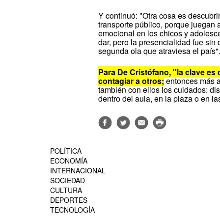
Y continuó: "Otra cosa es descubrir 
transporte público, porque juegan a
emocional en los chicos y adolesc
dar, pero la presencialidad fue sin
segunda ola que atraviesa el país"
Para De Cristófano, "la clave e
contagiar a otros;
entonces más al
también con ellos los cuidados: dis
dentro del aula, en la plaza o en 
POLÍTICA
ECONOMÍA
INTERNACIONAL
SOCIEDAD
CULTURA
DEPORTES
TECNOLOGÍA