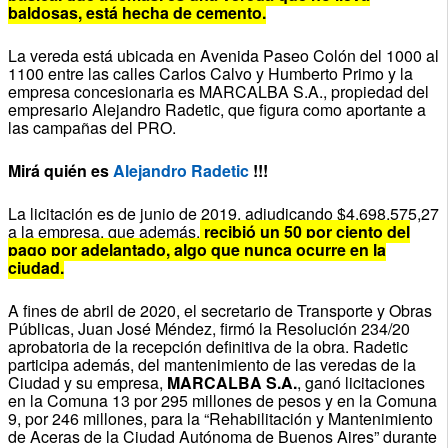
baldosas, está hecha de cemento.
La vereda está ubicada en Avenida Paseo Colón del 1000 al
1100 entre las calles Carlos Calvo y Humberto Primo y la
empresa concesionaria es MARCALBA S.A., propiedad del
empresario Alejandro Radetic, que figura como aportante a
las campañas del PRO.
Mirá quién es
Alejandro Radetic
!!!
La licitación es de junio de 2019, adjudicando $4.698.575,27
a la empresa, que además,
recibió un 50 por ciento del
pago por adelantado, algo que nunca ocurre en la
ciudad.
A fines de abril de 2020, el secretario de Transporte y Obras
Públicas, Juan José Méndez, firmó la Resolución 234/20
aprobatoria de la recepción definitiva de la obra. Radetic
participa además, del mantenimiento de las veredas de la
Ciudad y su empresa,
MARCALBA S.A.
, ganó licitaciones
en la Comuna 13 por 295 millones de pesos y en la Comuna
9, por 246 millones, para la “Rehabilitación y Mantenimiento
de Aceras de la Ciudad Autónoma de Buenos Aires” durante