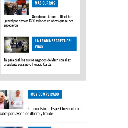
MÁS CURROS
Otra denuncia contra Dietrich e
Iguacel por desviar 1300 millones en obras que nunca
sucedieron
LA TRAMA SECRETA DEL
VIAJE
Tal para cuál: los sucios negocios de Macri con el ex
presidente paraguayo Horacio Cartés
MUY COMPLICADO
El financista de Espert fue declarado
pable por lavado de dinero y fraude