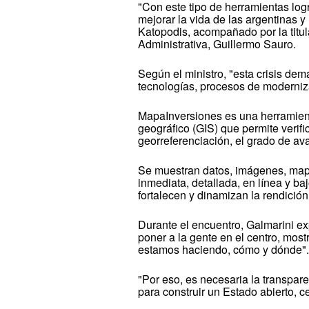
"Con este tipo de herramientas log
mejorar la vida de las argentinas y
Katopodis, acompañado por la titul
Administrativa, Guillermo Sauro.
Según el ministro, "esta crisis d
tecnologías, procesos de moderniz
MapaInversiones es una herramient
geográfico (GIS) que permite verifi
georreferenciación, el grado de avan
Se muestran datos, imágenes, mapa
inmediata, detallada, en línea y b
fortalecen y dinamizan la rendición
Durante el encuentro, Galmarini e
poner a la gente en el centro, most
estamos haciendo, cómo y dónde"
"Por eso, es necesaria la transpare
para construir un Estado abierto, c