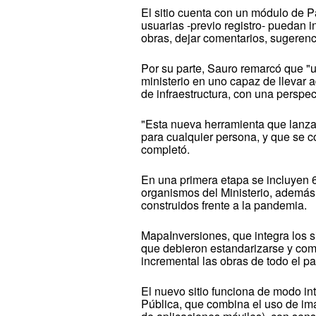
El sitio cuenta con un módulo de P
usuarias -previo registro- puedan i
obras, dejar comentarios, sugerenc
Por su parte, Sauro remarcó que "u
ministerio en uno capaz de llevar a
de infraestructura, con una perspec
"Esta nueva herramienta que lanza
para cualquier persona, y que se 
completó.
En una primera etapa se incluyen 6
organismos del Ministerio, ademá
construidos frente a la pandemia.
MapaInversiones, que integra los s
que debieron estandarizarse y comp
incremental las obras de todo el pa
El nuevo sitio funciona de modo in
Pública, que combina el uso de imá