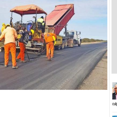
0
cul