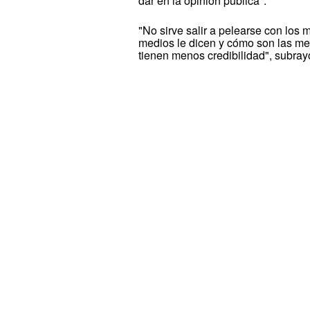
dar en la opinión pública".
"No sirve salir a pelearse con los 
medios le dicen y cómo son las me
tienen menos credibilidad", subray