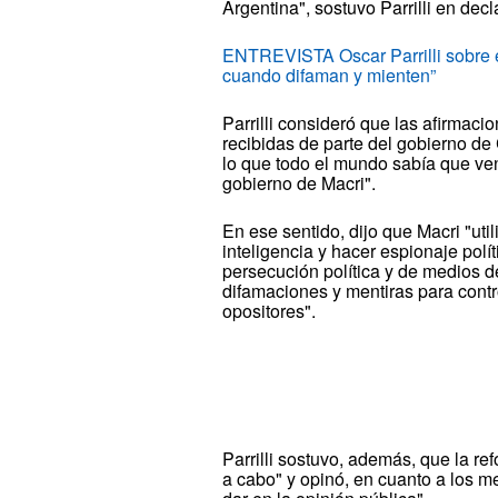
Argentina", sostuvo Parrilli en dec
ENTREVISTA Oscar Parrilli sobre e
cuando difaman y mienten”
Parrilli consideró que las afirmac
recibidas de parte del gobierno d
lo que todo el mundo sabía que ven
gobierno de Macri".
En ese sentido, dijo que Macri "ut
inteligencia y hacer espionaje polít
persecución política y de medios d
difamaciones y mentiras para contro
opositores".
Parrilli sostuvo, además, que la re
a cabo" y opinó, en cuanto a los 