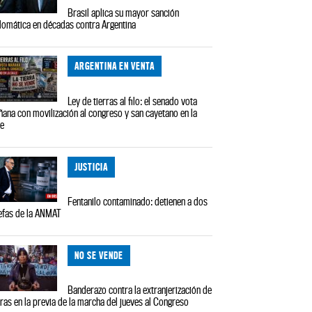
Brasil aplica su mayor sanción
lomática en décadas contra Argentina
ARGENTINA EN VENTA
Ley de tierras al filo: el senado vota
ana con movilización al congreso y san cayetano en la
le
JUSTICIA
Fentanilo contaminado: detienen a dos
efas de la ANMAT
NO SE VENDE
Banderazo contra la extranjerización de
rras en la previa de la marcha del jueves al Congreso