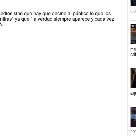
dip
medios sino que hay que decirle al público lo que los
ntiras" ya que "la verdad siempre aparece y cada vez
ó.
mañ
cal
exj
tie