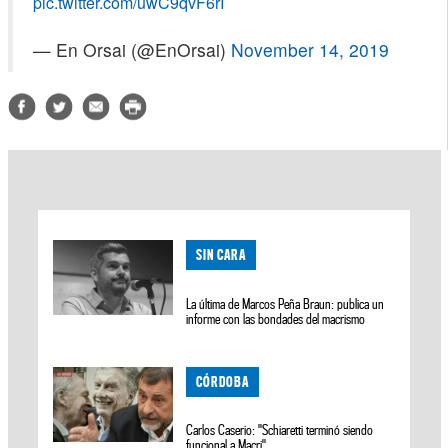
pic.twitter.com/uwC9qvF6rI
— En Orsai (@EnOrsai)
November 14, 2019
SIN CARA
La última de Marcos Peña Braun: publica un
informe con las bondades del macrismo
CÓRDOBA
Carlos Caserio: "Schiaretti terminó siendo
funcional a Macri"