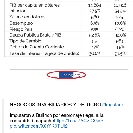
NEGOCIOS INMOBILIARIOS Y DELUCRO
#Imputada
Imputaron a Bullrich por espionaje ilegal a la
comunidad mapuche
https://t.co/fZYCztCGeP
pic.twitter.com/X0rYK9TUl2