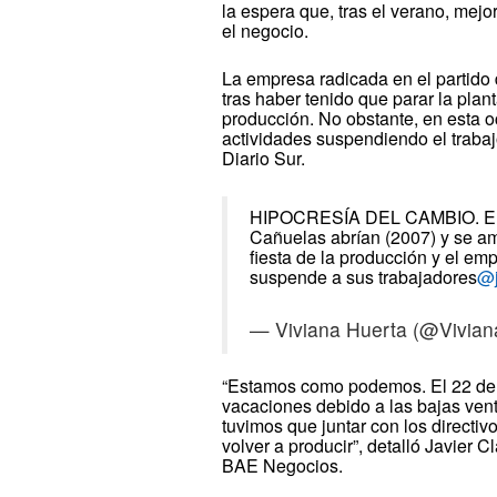
la espera que, tras el verano, mej
el negocio.
La empresa radicada en el partido 
tras haber tenido que parar la plan
producción. No obstante, en esta o
actividades suspendiendo el trabaj
Diario Sur.
HIPOCRESÍA DEL CAMBIO. En l
Cañuelas abrían (2007) y se am
fiesta de la producción y el em
suspende a sus trabajadores
@j
— Viviana Huerta (@Vivia
“Estamos como podemos. El 22 de d
vacaciones debido a las bajas ven
tuvimos que juntar con los directiv
volver a producir”, detalló Javier
BAE Negocios.