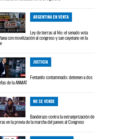
ARGENTINA EN VENTA
Ley de tierras al filo: el senado vota
ana con movilización al congreso y san cayetano en la
le
JUSTICIA
Fentanilo contaminado: detienen a dos
efas de la ANMAT
NO SE VENDE
Banderazo contra la extranjerización de
rras en la previa de la marcha del jueves al Congreso