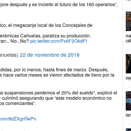
re después y es incierto el futuro de los 160 operarios”,
ico, el megacanje local de los Concejales de
erámicas Cañuelas, paraliza su producción.
mañ
ran... No...No?
pic.twitter.com/Px6F2OkdFt
cal
anuelas)
22 de noviembre de 2018
didas, por lo menos, hasta fines de marzo. Después,
e hace varios meses se vieron afectados de lleno por la
exj
las suspensiones perdemos el 20% del sueldo”, explicó el
 y culminó asegurando que “este modelo económico no
los comerciantes”.
tie
er.com/8dZXgnTwPn