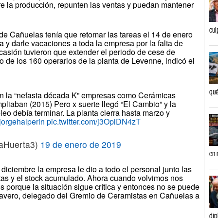
ore la producción, repunten las ventas y puedan mantener
cul
de Cañuelas tenía que retomar las tareas el 14 de enero
ta y darle vacaciones a toda la empresa por la falta de
casión tuvieron que extender el periodo de cese de
o de los 160 operarios de la planta de Levenne, indicó el
qué
a “nefasta década K” empresas como Cerámicas
pliaban (2015) Pero x suerte llegó “El Cambio” y la
pleo debía terminar. La planta cierra hasta marzo y
orgehalperin
pic.twitter.com/j3OplDN4zT
naHuerta3)
19 de enero de 2019
en 
iciembre la empresa le dio a todo el personal junto las
tas y el stock acumulado. Ahora cuando volvimos nos
os porque la situación sigue crítica y entonces no se puede
 Clavero, delegado del Gremio de Ceramistas en Cañuelas a
dip