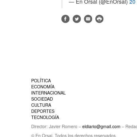
— En Orsai (@EnOrsai)
20
POLÍTICA
ECONOMÍA
INTERNACIONAL
SOCIEDAD
CULTURA
DEPORTES
TECNOLOGÍA
Director: Javier Romero –
eldiario@gmail.com
– Redac
© En Orsai. Todos los derechos reservados.