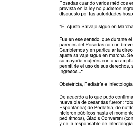
Posadas cuando varios médicos en 
prevista en la ley no pudieron ingr
dispuesto por las autoridades hospi
"El Ajuste Salvaje sigue en Marcha.
Fue en ese sentido, que durante e
paredes del Posadas con un breve
Cambiemos y en particular la dire
ajuste salvaje sigue en marcha. S
su mayoría mujeres con una amplia 
permitirle el uso de sus derechos, 
ingresos..."
Obstetricia, Pediatría e Infectolog
De acuerdo a lo que pudo confirmar
nueva ola de cesantías fueron: "ob
Espontánea) de Pediatría, de nutric
hicieron públicos hasta el momento
pediátricos), Gladis Convertini (co
y de la responsable de Infectología