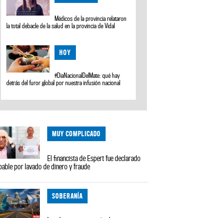
Médicos de la provincia relataron
la total debacle de la salud en la provincia de Vidal
HOY
#DiaNacionalDelMate: qué hay
detrás del furor global por nuestra infusión nacional
MUY COMPLICADO
El financista de Espert fue declarado
pable por lavado de dinero y fraude
SOBERANÍA