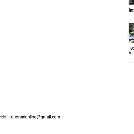
Tie
nac
Min
ción:
enorsaionline@gmail.com