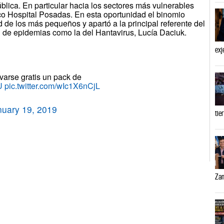
lica. En particular hacia los sectores más vulnerables
co Hospital Posadas. En esta oportunidad el binomio
d de los más pequeños y apartó a la principal referente del
n de epidemias como la del Hantavirus, Lucía Daciuk.
exj
varse gratis un pack de
U
pic.twitter.com/wIc1X6nCjL
nuary 19, 2019
tie
Zam