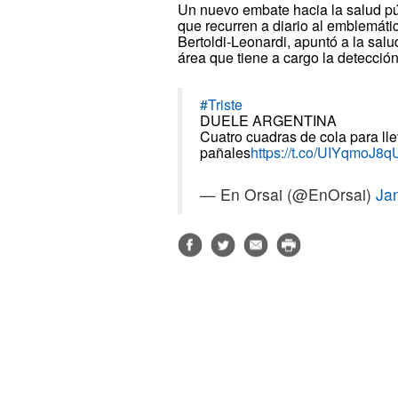
Un nuevo embate hacia la salud púb
que recurren a diario al emblemáti
Bertoldi-Leonardi, apuntó a la salu
área que tiene a cargo la detecció
#Triste
DUELE ARGENTINA
Cuatro cuadras de cola para lle
pañales
https://t.co/UIYqmoJ8q
— En Orsai (@EnOrsai)
Ja