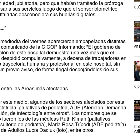
edad jubilatoria, pero que habían tramitado la prórroga
qué
esar a sus servicios luego de que el sensor biométrico
talarias desconociera sus huellas digitales.
.."
l mediodía del viernes aparecieron empapeladas distintas
 comunicado de la CICOP informando: "El gobierno de
en 
cción de este hospital demuestra una vez más que el
e despidió compulsivamente, a decena de trabajadores en
trayectoria humana y profesional en este hospital, sin
sin previo aviso, de forma ilegal despojándolos de sus
dip
ía entre las Áreas más afectadas.
 este medio, algunos de los sectores afectados por esta
stetricia, paliativos de pediatría, ADE (Atención Demanda
ión, de infectología entre otros". Los nombres que se
 fueron los de las médicas Ruth Kiman (paliativos
nsultorio de pediatría), María Rosa Trípodi (ADE pediatría)
mañ
 de Adultos Lucía Daciuk (foto), entre otros.
cal