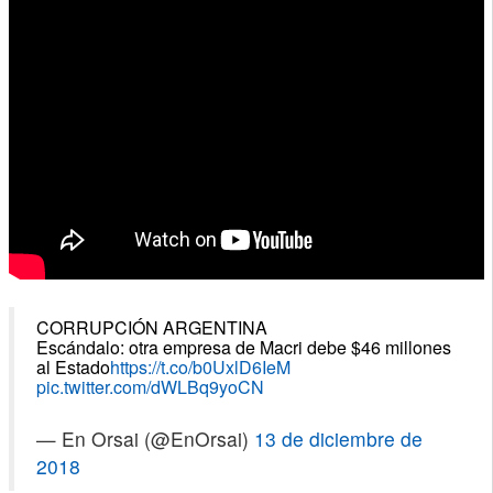
CORRUPCIÓN ARGENTINA
Escándalo: otra empresa de Macri debe $46 millones
al Estado
https://t.co/b0UxlD6IeM
pic.twitter.com/dWLBq9yoCN
— En Orsai (@EnOrsai)
13 de diciembre de
2018