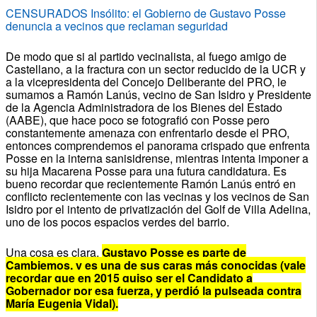
CENSURADOS Insólito: el Gobierno de Gustavo Posse
denuncia a vecinos que reclaman seguridad
De modo que si al partido vecinalista, al fuego amigo de
Castellano, a la fractura con un sector reducido de la UCR y
a la vicepresidenta del Concejo Deliberante del PRO, le
sumamos a Ramón Lanús, vecino de San Isidro y Presidente
de la Agencia Administradora de los Bienes del Estado
(AABE), que hace poco se fotografió con Posse pero
constantemente amenaza con enfrentarlo desde el PRO,
entonces comprendemos el panorama crispado que enfrenta
Posse en la interna sanisidrense, mientras intenta imponer a
su hija Macarena Posse para una futura candidatura. Es
bueno recordar que recientemente Ramón Lanús entró en
conflicto recientemente con las vecinas y los vecinos de San
Isidro por el intento de privatización del Golf de Villa Adelina,
uno de los pocos espacios verdes del barrio.
Una cosa es clara,
Gustavo Posse es parte de
Cambiemos, y es una de sus caras más conocidas (vale
recordar que en 2015 quiso ser el Candidato a
Gobernador por esa fuerza, y perdió la pulseada contra
María Eugenia Vidal).