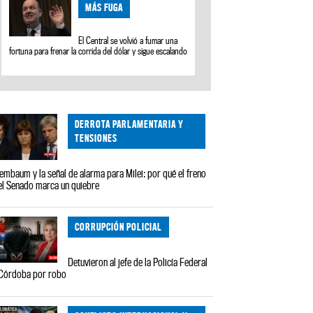
MÁS FUGA
El Central se volvió a fumar una
fortuna para frenar la corrida del dólar y sigue escalando
DERROTA PARLAMENTARIA Y
TENSIONES
embaum y la señal de alarma para Milei: por qué el freno
el Senado marca un quiebre
CORRUPCIÓN POLICIAL
Detuvieron al jefe de la Policía Federal
Córdoba por robo