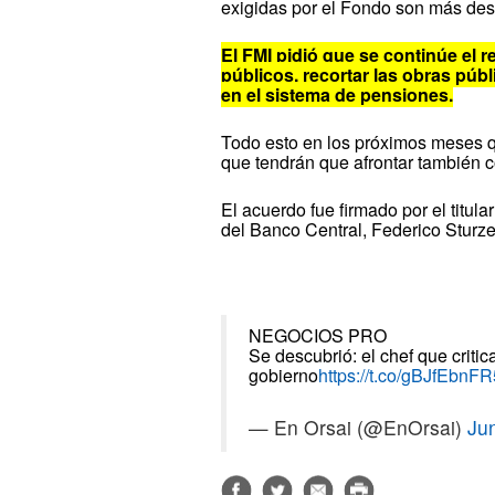
exigidas por el Fondo son más desp
El FMI pidió que se continúe el 
públicos, recortar las obras púb
en el sistema de pensiones.
Todo esto en los próximos meses qu
que tendrán que afrontar también c
El acuerdo fue firmado por el titul
del Banco Central, Federico Sturz
NEGOCIOS PRO
Se descubrió: el chef que critic
gobierno
https://t.co/gBJfEbnFR
— En Orsai (@EnOrsai)
Ju