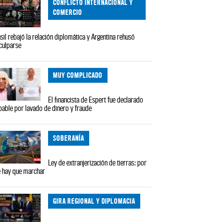
CONFLICTO INTERNACIONAL Y
COMERCIO
sil rebajó la relación diplomática y Argentina rehusó
culparse
MUY COMPLICADO
El financista de Espert fue declarado
pable por lavado de dinero y fraude
SOBERANÍA
Ley de extranjerización de tierras: por
 hay que marchar
GIRA REGIONAL Y DIPLOMACIA