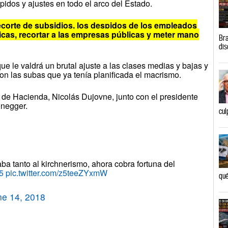
idos y ajustes en todo el arco del Estado.
recorte de subsidios, los despidos de los empleados
licas, recortar a las empresas públicas y meter mano
Bra
dis
e le valdrá un brutal ajuste a las clases medias y bajas y
on las subas que ya tenía planificada el macrismo.
ar de Hacienda, Nicolás Dujovne, junto con el presidente
enegger.
cul
aba tanto al kirchnerismo, ahora cobra fortuna del
5
pic.twitter.com/z5teeZYxmW
qué
ne 14, 2018