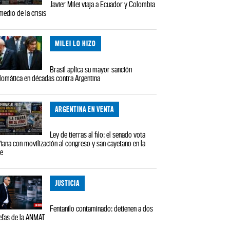
Javier Milei viaja a Ecuador y Colombia
medio de la crisis
MILEI LO HIZO
Brasil aplica su mayor sanción
lomática en décadas contra Argentina
ARGENTINA EN VENTA
Ley de tierras al filo: el senado vota
ana con movilización al congreso y san cayetano en la
le
JUSTICIA
Fentanilo contaminado: detienen a dos
efas de la ANMAT