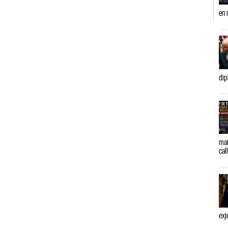
en 
dip
mañ
cal
exj