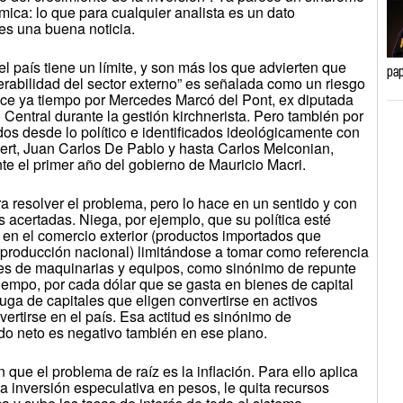
ica: lo que para cualquier analista es un dato
 es una buena noticia.
país tiene un límite, y son más los que advierten que
pap
nerabilidad del sector externo” es señalada como un riesgo
ce ya tiempo por Mercedes Marcó del Pont, ex diputada
 Central durante la gestión kirchnerista. Pero también por
s desde lo político e identificados ideológicamente con
ert, Juan Carlos De Pablo y hasta Carlos Melconian,
e el primer año del gobierno de Mauricio Macri.
a resolver el problema, pero lo hace en un sentido y con
 acertadas. Niega, por ejemplo, que su política esté
 en el comercio exterior (productos importados que
 producción nacional) limitándose a tomar como referencia
es de maquinarias y equipos, como sinónimo de repunte
tiempo, por cada dólar que se gasta en bienes de capital
uga de capitales que eligen convertirse en activos
nvertirse en el país. Esa actitud es sinónimo de
ado neto es negativo también en ese plano.
 que el problema de raíz es la inflación. Para ello aplica
la inversión especulativa en pesos, le quita recursos