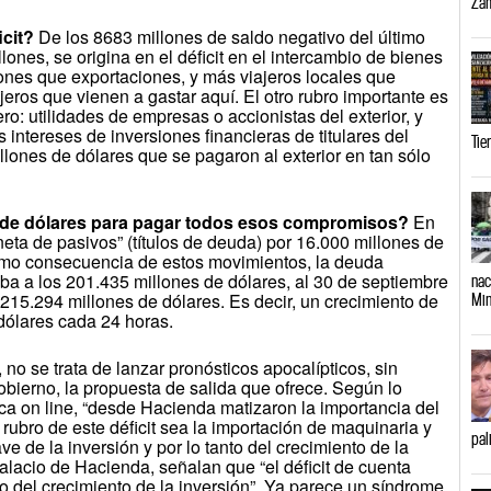
Zam
cit?
De los 8683 millones de saldo negativo del último
lones, se origina en el déficit en el intercambio de bienes
iones que exportaciones, y más viajeros locales que
njeros que vienen a gastar aquí. El otro rubro importante es
ero: utilidades de empresas o accionistas del exterior, y
 intereses de inversiones financieras de titulares del
Tie
llones de dólares que se pagaron al exterior en tan sólo
 de dólares para pagar todos esos compromisos?
En
neta de pasivos” (títulos de deuda) por 16.000 millones de
omo consecuencia de estos movimientos, la deuda
aba a los 201.435 millones de dólares, al 30 de septiembre
nac
 215.294 millones de dólares. Es decir, un crecimiento de
Min
dólares cada 24 horas.
 no se trata de lanzar pronósticos apocalípticos, sin
obierno, la propuesta de salida que ofrece. Según lo
ítica on line, “desde Hacienda matizaron la importancia del
l rubro de este déficit sea la importación de maquinaria y
pal
e de la inversión y por lo tanto del crecimiento de la
alacio de Hacienda, señalan que “el déficit de cuenta
jo del crecimiento de la inversión”. Ya parece un síndrome