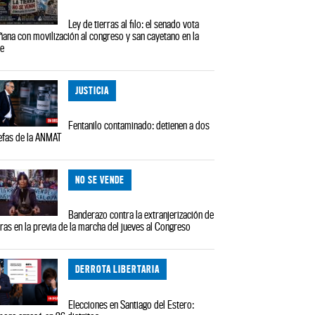
Ley de tierras al filo: el senado vota
ana con movilización al congreso y san cayetano en la
le
JUSTICIA
Fentanilo contaminado: detienen a dos
efas de la ANMAT
NO SE VENDE
Banderazo contra la extranjerización de
rras en la previa de la marcha del jueves al Congreso
DERROTA LIBERTARIA
Elecciones en Santiago del Estero: