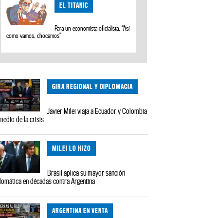
EL TITANIC
Para un economista oficialista: “Así
como vamos, chocamos”
GIRA REGIONAL Y DIPLOMACIA
Javier Milei viaja a Ecuador y Colombia
medio de la crisis
MILEI LO HIZO
Brasil aplica su mayor sanción
lomática en décadas contra Argentina
ARGENTINA EN VENTA