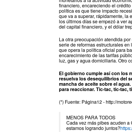
monetarios a la actividad económic
financiero, encareciendo el crédito
política es que tiene impacto reces
que va a superar, rápidamente, la e
los últimos días se empezó a ver ap
del capital financiero, y el dólar 
La otra preocupación atendida por e
serie de reformas estructurales en 
que opera la política oficial para b
encarecimiento de las tarifas públic
luz, gas y agua domiciliaria. Otro 
El gobierno cumple así con los m
resuelva los desequilibrios del
mancha de aceite sobre el agua. 
para reaccionar. Tic-tac, tic-tac, t
(*) Fuente: Página12 - http://moto
MENOS PARA TODOS
Cada vez más pibes acuden a 
estamos logrando juntos?
https