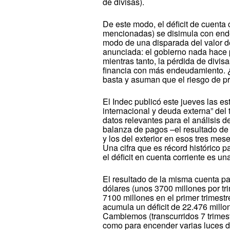
de divisas).
De este modo, el déficit de cuenta 
mencionadas) se disimula con endeu
modo de una disparada del valor de
anunciada: el gobierno nada hace p
mientras tanto, la pérdida de divisa
financia con más endeudamiento. 
basta y asuman que el riesgo de pres
El Indec publicó este jueves las es
internacional y deuda externa” del 
datos relevantes para el análisis de
balanza de pagos –el resultado de
y los del exterior en esos tres mes
Una cifra que es récord histórico 
el déficit en cuenta corriente es 
El resultado de la misma cuenta p
dólares (unos 3700 millones por tri
7100 millones en el primer trimest
acumula un déficit de 22.476 millon
Cambiemos (transcurridos 7 trimest
como para encender varias luces d