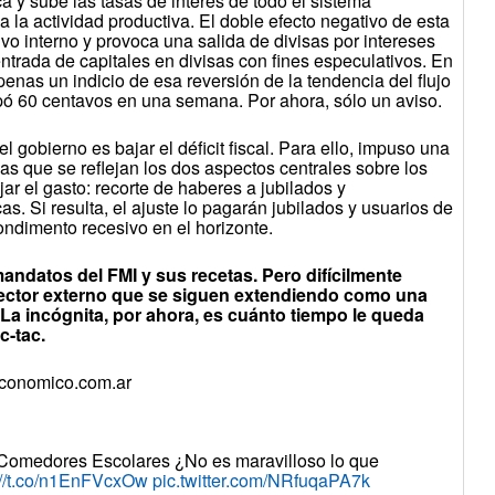
a y sube las tasas de interés de todo el sistema
 a la actividad productiva. El doble efecto negativo de esta
ivo interno y provoca una salida de divisas por intereses
ntrada de capitales en divisas con fines especulativos. En
enas un indicio de esa reversión de la tendencia del flujo
trepó 60 centavos en una semana. Por ahora, sólo un aviso.
l gobierno es bajar el déficit fiscal. Para ello, impuso una
las que se reflejan los dos aspectos centrales sobre los
ajar el gasto: recorte de haberes a jubilados y
as. Si resulta, el ajuste lo pagarán jubilados y usuarios de
condimento recesivo en el horizonte.
andatos del FMI y sus recetas. Pero difícilmente
 sector externo que se siguen extendiendo como una
La incógnita, por ahora, es cuánto tiempo le queda
ic-tac.
reconomico.com.ar
Comedores Escolares ¿No es maravilloso lo que
://t.co/n1EnFVcxOw
pic.twitter.com/NRfuqaPA7k