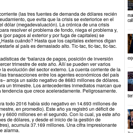
corriente (las tres fuentes de demanda de dólares recién
mañ
damiento, que evita que la crisis se exteriorice en el
cal
l dólar (megadevaluación). La crónica de una crisis
ara resolver el problema de fondo, niega el problema y,
s (por pagos al exterior y por fuga de capitales) se
¿Hasta cuándo? Hasta que los capitales externos digan
tarle al país es demasiado alto. Tic-tac, tic-tac, tic-tac.
tadísticas de “balanza de pagos, posición de inversión
exj
tercer trimestre de este año. Allí se pueden ver varios
 la evolución del sector externo. La cuenta corriente de la
 las transacciones entre los agentes económicos del país
es– arroja un saldo negativo de 8683 millones de dólares.
para un trimestre. Los antecedentes inmediatos marcan que
una tendencia que crece aceleradamente. Peligrosamente.
tie
ara todo 2016 había sido negativo en 14.693 millones de
mestre, en promedio). Este año ya registró un déficit de
re y 6600 millones en el segundo. Con lo cual, ya este año
es de dólares, y desde el inicio de la gestión de
res), acumula 37.169 millones. Una cifra impresionante
e alarma.