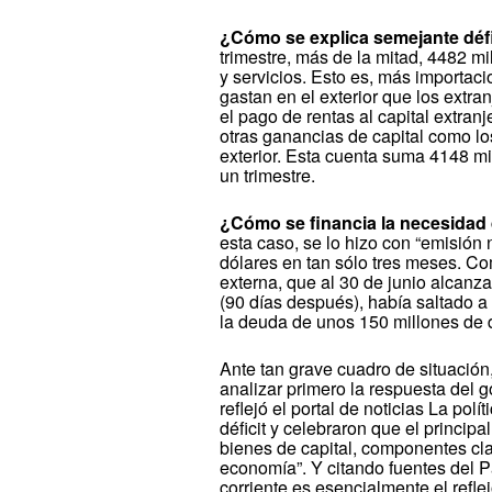
¿Cómo se explica semejante défi
trimestre, más de la mitad, 4482 mil
y servicios. Esto es, más importac
gastan en el exterior que los extra
el pago de rentas al capital extranj
otras ganancias de capital como los
exterior. Esta cuenta suma 4148 mi
un trimestre.
¿Cómo se financia la necesidad
esta caso, se lo hizo con “emisión 
dólares en tan sólo tres meses. C
externa, que al 30 de junio alcanz
(90 días después), había saltado a
la deuda de unos 150 millones de 
Ante tan grave cuadro de situación,
analizar primero la respuesta del g
reflejó el portal de noticias La pol
déficit y celebraron que el principa
bienes de capital, componentes clav
economía”. Y citando fuentes del P
corriente es esencialmente el refle