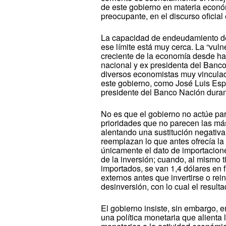
de este gobierno en materia económ
preocupante, en el discurso oficial
La capacidad de endeudamiento del 
ese límite está muy cerca. La “vul
creciente de la economía desde ha
nacional y ex presidenta del Banco
diversos economistas muy vinculado
este gobierno, como José Luis Esp
presidente del Banco Nación durant
No es que el gobierno no actúe par
prioridades que no parecen las más
alentando una sustitución negativa
reemplazan lo que antes ofrecía la
únicamente el dato de importacion
de la inversión; cuando, al mismo 
importados, se van 1,4 dólares en f
externos antes que invertirse o rei
desinversión, con lo cual el result
El gobierno insiste, sin embargo, en
una política monetaria que alienta 