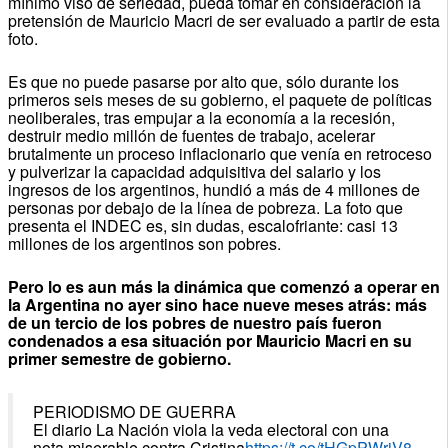
mínimo viso de seriedad, pueda tomar en consideración la
pretensión de Mauricio Macri de ser evaluado a partir de esta
foto.
Es que no puede pasarse por alto que, sólo durante los
primeros seis meses de su gobierno, el paquete de políticas
neoliberales, tras empujar a la economía a la recesión,
destruir medio millón de fuentes de trabajo, acelerar
brutalmente un proceso inflacionario que venía en retroceso
y pulverizar la capacidad adquisitiva del salario y los
ingresos de los argentinos, hundió a más de 4 millones de
personas por debajo de la línea de pobreza. La foto que
presenta el INDEC es, sin dudas, escalofriante: casi 13
millones de los argentinos son pobres.
Pero lo es aun más la dinámica que comenzó a operar en
la Argentina no ayer sino hace nueve meses atrás: más
de un tercio de los pobres de nuestro país fueron
condenados a esa situación por Mauricio Macri en su
primer semestre de gobierno.
PERIODISMO DE GUERRA
El diario La Nación viola la veda electoral con una
nota miserable contra Cristina
https://t.co/tHGpPWrjV8