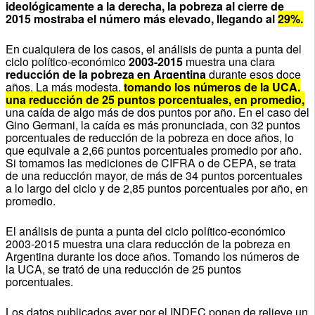
ideológicamente a la derecha, la pobreza al cierre de
2015 mostraba el número más elevado, llegando al
29%.
En cualquiera de los casos, el análisis de punta a punta del
ciclo político-económico
2003-2015
muestra una clara
reducción de la pobreza en Argentina
durante esos doce
años. La más modesta,
tomando los números de la UCA,
una reducción de 25 puntos porcentuales, en promedio,
una caída de algo más de dos puntos por año. En el caso del
Gino Germani, la caída es más pronunciada, con 32 puntos
porcentuales de reducción de la pobreza en doce años, lo
que equivale a 2,66 puntos porcentuales promedio por año.
Si tomamos las mediciones de CIFRA o de CEPA, se trata
de una reducción mayor, de más de 34 puntos porcentuales
a lo largo del ciclo y de 2,85 puntos porcentuales por año, en
promedio.
El análisis de punta a punta del ciclo político-económico
2003-2015 muestra una clara reducción de la pobreza en
Argentina durante los doce años. Tomando los números de
la UCA, se trató de una reducción de 25 puntos
porcentuales.
Los datos publicados ayer por el INDEC ponen de relieve un