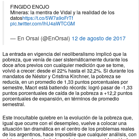
FINGIDO ENOJO
Mineras: la mentira de Vidal y la realidad de los
datos
https://t.co/5W7a9oFrTf
pic.twitter.com/lhU4aWTCGM
— En Orsai (@EnOrsai)
12 de agosto de 2017
La entrada en vigencia del neoliberalismo implicó que la
pobreza, que venía de caer sistemáticamente durante los
doce años previos con cualquier medición que se tome,
volvió a crecer: desde el 22% hasta el 32,2%. Si durante los
mandatos de Néstor y Cristina Kirchner, la pobreza se
reducía, en un promedio de 1,33 puntos porcentuales por
semestre, Macri está batiendo récords: logró pasar de -1,33
puntos porcentuales de caída de la pobreza a +12,2 puntos
porcentuales de expansión, en términos de promedio
semestral.
Este inocultable quiebre en la evolución de la pobreza que,
igual que ocurre con el desempleo, vuelve a colocar una
situación tan dramática en el centro de los problemas reales
de los argentinos, hace imposible que cualquier análisis, con