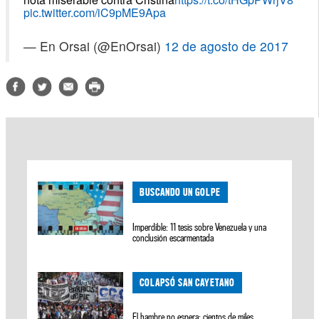
pic.twitter.com/iC9pME9Apa
— En Orsai (@EnOrsai)
12 de agosto de 2017
BUSCANDO UN GOLPE
Imperdible: 11 tesis sobre Venezuela y una
conclusión escarmentada
COLAPSÓ SAN CAYETANO
El hambre no espera: cientos de miles