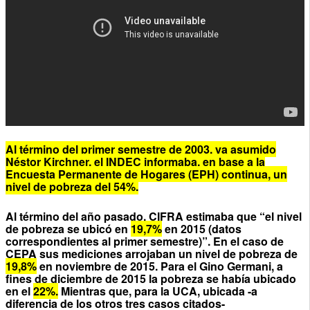
Al término del primer semestre de 2003, ya asumido
Néstor Kirchner, el INDEC informaba, en base a la
Encuesta Permanente de Hogares (EPH) continua, un
nivel de pobreza del 54%.
Al término del año pasado, CIFRA estimaba que “el nivel
de pobreza se ubicó en
19,7%
en 2015 (datos
correspondientes al primer semestre)”. En el caso de
CEPA sus mediciones arrojaban un nivel de pobreza de
19,8%
en noviembre de 2015. Para el Gino Germani, a
fines de diciembre de 2015 la pobreza se había ubicado
en el
22%.
Mientras que, para la UCA, ubicada -a
diferencia de los otros tres casos citados-