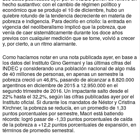
hecho sustantivo: con el cambio de régimen político y
económico que se produjo el 10 de diciembre, hubo un
quiebre rotundo de la tendencia decreciente en materia de
pobreza e indigencia. Para decirlo en criollo: la entrada en
vigencia del neoliberalismo implicó que la pobreza, que
venía de caer sistemáticamente durante los doce años
previos con cualquier medición que se tome, volvió a crecer
y, por cierto, a un ritmo alarmante.
Como hacíamos notar en una nota publicada ayer, en base a
los datos del Instituto Gino Germani y las últimas cifras del
INDEC y considerando una población nacional de algo más
de 40 millones de personas, en apenas un semestre la
pobreza creció un 46,8%, pasando de alcanzar a 8.820.000
argentinos en diciembre de 2015 a 12.950.000 en el
segundo trimestre de 2016. Un impactante salto desde el
22% hasta el 32,2%, según las cifras publicadas ayer por el
Instituto oficial. Si durante los mandatos de Néstor y Cristina
Kirchner, la pobreza se reducía, en un promedio de 1,33
puntos porcentuales por semestre, Macri está batiendo
récords: logró pasar de -1,33 puntos porcentuales de caída
de la pobreza a +12,2 puntos porcentuales de expansión, en
términos de promedio semestral.