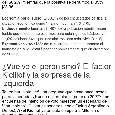
del
66,2%
, mientras que la positiva se derrumbó al 33%
[28:36].
Economía por el suelo:
El 73,7% de los encuestados califica la
situación económica como "mala o muy mala" [31:10].
Endeudamiento familiar:
El 40% de la población admitió haber
tenido que endeudarse este mes para cubrir gastos básicos, y un
11,6% adicional tuvo que usar ahorros para sobrevivir [31:12].
Expectativas 2027:
Más del 51% cree que cuando termine el
mandato de Milei, estará peor económicamente que en diciembre
de 2023 [33:03].
¿Vuelve el peronismo? El factor
Kicillof y la sorpresa de la
izquierda
Tenembaum planteó una pregunta que hasta hace meses
parecía cerrada: ¿Puede el peronismo ganar en 2027? Las
encuestas de intención de voto muestran un escenario de
"final abierto". En varios sondeos (como Opina Argentina o
Delfos),
Axel Kicillof
ya empata o supera a Milei en un
eventual balotaje [35:13].