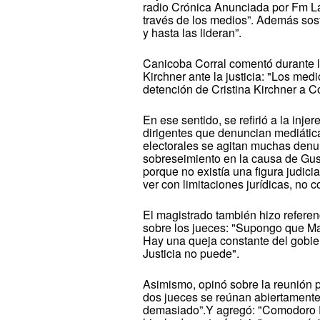
radio Crónica Anunciada por Fm La 
través de los medios”. Además sos
y hasta las lideran”.
Canicoba Corral comentó durante la
Kirchner ante la justicia: "Los me
detención de Cristina Kirchner a 
En ese sentido, se refirió a la inje
dirigentes que denuncian mediátic
electorales se agitan muchas denu
sobreseimiento en la causa de Gust
porque no existía una figura judici
ver con limitaciones jurídicas, no c
El magistrado también hizo referen
sobre los jueces: "Supongo que Mac
Hay una queja constante del gobie
Justicia no puede".
Asimismo, opinó sobre la reunión p
dos jueces se reúnan abiertamente a
demasiado”.Y agregó: "Comodoro 