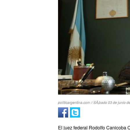
politicargentina.com // SÃ¡bado 03 de junio d
El juez federal Rodolfo Canicoba C