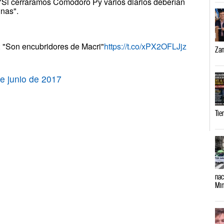
: "Si cerráramos Comodoro Py varios diarios deberían
inas".
h: "Son encubridores de Macri"
https://t.co/xPX2OFLJjz
Zam
e junio de 2017
Tie
nac
Min