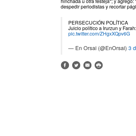
hinchada u otra festeja"; y agregó
despedir periodistas y recortar pág
PERSECUCIÓN POLÍTICA
Juicio político a Irurzun y Fara
pic.twitter.com/ZHgxXQpv6G
— En Orsai (@EnOrsai)
3 d