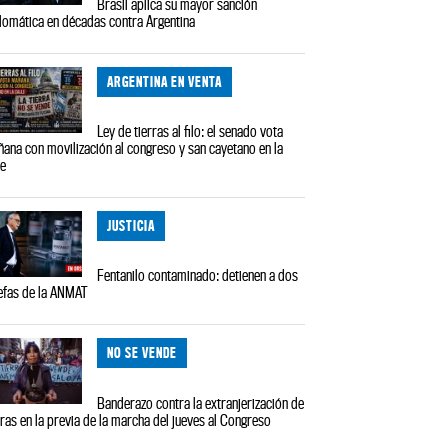
Brasil aplica su mayor sanción
lomática en décadas contra Argentina
ARGENTINA EN VENTA
Ley de tierras al filo: el senado vota
ana con movilización al congreso y san cayetano en la
le
JUSTICIA
Fentanilo contaminado: detienen a dos
efas de la ANMAT
NO SE VENDE
Banderazo contra la extranjerización de
rras en la previa de la marcha del jueves al Congreso