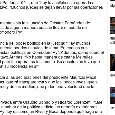
Patriada 102.1, que “hoy la Justicia está operada a
dip
tuvo: “Muchos jueces se dejan llevar por las operaciones
 entrevista la situación de Cristina Fernández de
dios de alguna manera buscan llevar el pedido de
Comodoro Py".
mañ
rencia del poder político en la justicia: “Hay muchos
cal
amente por dos minutos de fama. En épocas pre-
ncias políticas en Comodoro Py”. Además, opinó sobre el
avo Arribas: “No había manera de citar a Meirelles
al para incorporar su testimonio. Su absolución tuvo que
on su inocencia en sí”.
exj
cia a las declaraciones del presidente Mauricio Macri
ri querrá transparencia y que los jueces investiguen.
rno y de los medios, que piden una velocidad que la
rivada entre Claudio Bonadío y Ricardo Lorenzetti: “Que
 hablar de la política judicial no debería extrañarnos
tie
Py hoy es como un River y Boca,depende qué haga una