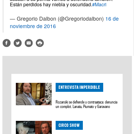
Están perdidos hay niebla y oscuridad.
#Macri
— Gregorio Dalbon (@Gregoriodalbon)
16 de
noviembre de 2016
ENTREVISTA IMPERDIBLE
Rozanski se defiende y contraataca: denuncia
un complot. Lanata, Piumato y Garavano
CIRCO SHOW