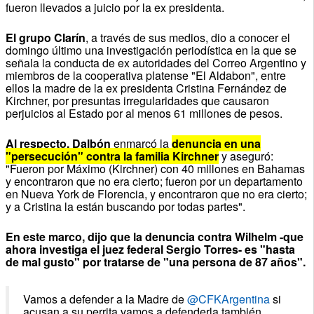
fueron llevados a juicio por la ex presidenta.
El grupo Clarín
, a través de sus medios, dio a conocer el
domingo último una investigación periodística en la que se
señala la conducta de ex autoridades del Correo Argentino y
miembros de la cooperativa platense "El Aldabon", entre
ellos la madre de la ex presidenta Cristina Fernández de
Kirchner, por presuntas irregularidades que causaron
perjuicios al Estado por al menos 61 millones de pesos.
Al respecto, Dalbón
enmarcó la
denuncia en una
"persecución" contra la familia Kirchner
y aseguró:
"Fueron por Máximo (Kirchner) con 40 millones en Bahamas
y encontraron que no era cierto; fueron por un departamento
en Nueva York de Florencia, y encontraron que no era cierto;
y a Cristina la están buscando por todas partes".
En este marco, dijo que la denuncia contra Wilhelm -que
ahora investiga el juez federal Sergio Torres- es "hasta
de mal gusto" por tratarse de "una persona de 87 años".
Vamos a defender a la Madre de
@CFKArgentina
si
acusan a su perrita vamos a defenderla también.