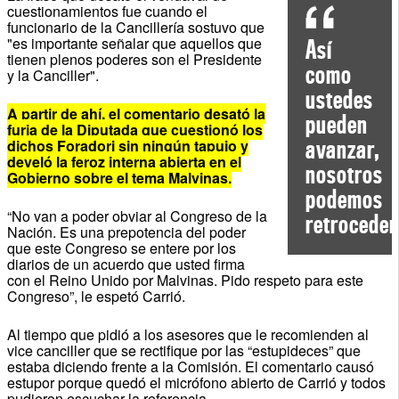
cuestionamientos fue cuando el
funcionario de la Cancillería sostuvo que
"es importante señalar que aquellos que
Así
tienen plenos poderes son el Presidente
como
y la Canciller".
ustedes
A partir de ahí, el comentario desató la
pueden
furia de la Diputada que cuestionó los
avanzar,
dichos Foradori sin ningún tapujo y
develó la feroz interna abierta en el
nosotros
Gobierno sobre el tema Malvinas.
podemos
“No van a poder obviar al Congreso de la
retroceder
Nación. Es una prepotencia del poder
que este Congreso se entere por los
diarios de un acuerdo que usted firma
con el Reino Unido por Malvinas. Pido respeto para este
Congreso”, le espetó Carrió.
Al tiempo que pidió a los asesores que le recomienden al
vice canciller que se rectifique por las “estupideces” que
estaba diciendo frente a la Comisión. El comentario causó
estupor porque quedó el micrófono abierto de Carrió y todos
pudieron escuchar la referencia.