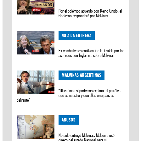
Por el polémico acuerdo con Reino Unido, el
Gobierno responderá por Malvinas
NO A LA ENTREGA
Ex combatientes analizan ir a la Justicia por los
acuerdos con Inglaterra sobre Malvinas
MALVINAS ARGENTINAS
“Discutimos si podemos explotar el petróleo
que es nuestro y que ellos usurpan, es
delirante”
ABUSOS
No solo entregó Malvinas, Malcorra usó
dinero del estado Nacional para su