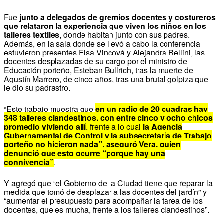
Fue
junto a delegados de gremios docentes y costureros
que relataron la experiencia que viven los niños en los
talleres textiles
, donde habitan junto con sus padres.
Además, en la sala donde se llevó a cabo la conferencia
estuvieron presentes Elsa Vincová y Alejandra Bellini, las
docentes desplazadas de su cargo por el ministro de
Educación porteño, Esteban Bullrich, tras la muerte de
Agustín Marrero, de cinco años, tras una brutal golpiza que
le dio su padrastro.
“Este trabajo muestra que
en un radio de 20 cuadras hay
348 talleres clandestinos, con entre cinco y ocho chicos
promedio viviendo allí
, frente a lo cual
la Agencia
Gubernamental de Control y la subsecretaría de Trabajo
porteño no hicieron nada”, aseguró Vera, quien
denunció que esto ocurre “porque hay una
connivencia”
.
Y agregó que “el Gobierno de la Ciudad tiene que reparar la
medida que tomó de desplazar a las docentes del jardín” y
“aumentar el presupuesto para acompañar la tarea de los
docentes, que es mucha, frente a los talleres clandestinos”.