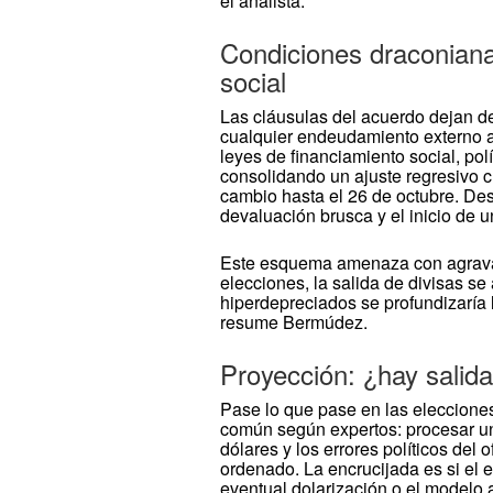
el analista.
Condiciones draconiana
social
Las cláusulas del acuerdo dejan de
cualquier endeudamiento externo a
leyes de financiamiento social, pol
consolidando un ajuste regresivo cu
cambio hasta el 26 de octubre. Des
devaluación brusca y el inicio de 
Este esquema amenaza con agravar l
elecciones, la salida de divisas se 
hiperdepreciados se profundizaría l
resume Bermúdez.
Proyección: ¿hay salid
Pase lo que pase en las elecciones
común según expertos: procesar una 
dólares y los errores políticos de
ordenado. La encrucijada es si el es
eventual dolarización o el modelo 