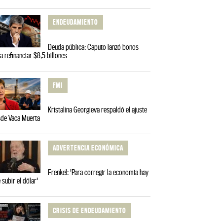
ENDEUDAMIENTO
Deuda pública: Caputo lanzó bonos
a refinanciar $8,5 billones
FMI
Kristalina Georgieva respaldó el ajuste
de Vaca Muerta
ADVERTENCIA ECONÓMICA
Frenkel: 'Para corregir la economía hay
 subir el dólar'
CRISIS DE ENDEUDAMIENTO