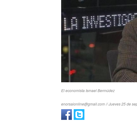
El economista Ismael Bermúdez
enorsaionline@gmail.com // Jueves 25 de sep