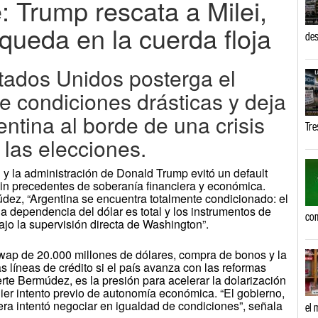
e: Trump rescata a Milei,
queda en la cuerda floja
des
tados Unidos posterga el
e condiciones drásticas y deja
ntina al borde de una crisis
Tre
las elecciones.
i y la administración de Donald Trump evitó un default
sin precedentes de soberanía financiera y económica.
ez, “Argentina se encuentra totalmente condicionado: el
 dependencia del dólar es total y los instrumentos de
com
ajo la supervisión directa de Washington”.
swap de 20.000 millones de dólares, compra de bonos y la
líneas de crédito si el país avanza con las reformas
rte Bermúdez, es la presión para acelerar la dolarización
ier intento previo de autonomía económica. “El gobierno,
ra intentó negociar en igualdad de condiciones”, señala
el 