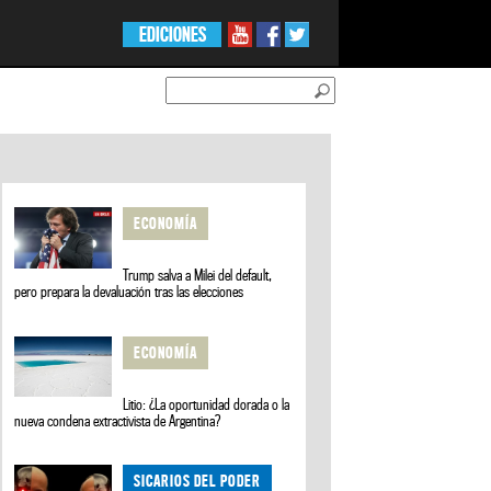
EDICIONES
ECONOMÍA
Trump salva a Milei del default,
pero prepara la devaluación tras las elecciones
ECONOMÍA
Litio: ¿La oportunidad dorada o la
nueva condena extractivista de Argentina?
SICARIOS DEL PODER