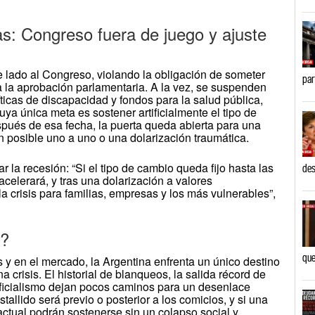
s: Congreso fuera de juego y ajuste
 lado al Congreso, violando la obligación de someter
par
 la aprobación parlamentaria. A la vez, se suspenden
íticas de discapacidad y fondos para la salud pública,
ya única meta es sostener artificialmente el tipo de
pués de esa fecha, la puerta queda abierta para una
un posible uno a uno o una dolarización traumática.
a recesión: “Si el tipo de cambio queda fijo hasta las
des
acelerará, y tras una dolarización a valores
a crisis para familias, empresas y los más vulnerables”,
a?
que
 y en el mercado, la Argentina enfrenta un único destino
crisis. El historial de blanqueos, la salida récord de
l oficialismo dejan pocos caminos para un desenlace
tallido será previo o posterior a los comicios, y si una
actual podrán sostenerse sin un colapso social y