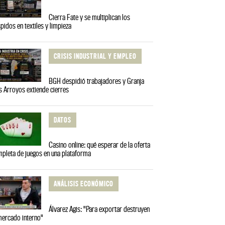
Cierra Fate y se multiplican los
pidos en textiles y limpieza
CRISIS INDUSTRIAL Y EMPLEO
BGH despidió trabajadores y Granja
s Arroyos extiende cierres
DATOS
Casino online: qué esperar de la oferta
pleta de juegos en una plataforma
ANÁLISIS ECONÓMICO
Álvarez Agis: "Para exportar destruyen
mercado interno"