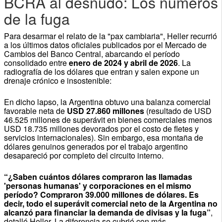
BCRA al desnudo: Los números
de la fuga
Para desarmar el relato de la "pax cambiaria", Heller recurrió
a los últimos datos oficiales publicados por el Mercado de
Cambios del Banco Central, abarcando el período
consolidado entre
enero de 2024 y abril de 2026
. La
radiografía de los dólares que entran y salen expone un
drenaje crónico e insostenible:
En dicho lapso, la Argentina obtuvo una balanza comercial
favorable neta de
USD 27.860 millones
(resultado de USD
46.525 millones de superávit en bienes comerciales menos
USD 18.735 millones devorados por el costo de fletes y
servicios internacionales). Sin embargo, esa montaña de
dólares genuinos generados por el trabajo argentino
desapareció por completo del circuito interno.
“¿Saben cuántos dólares compraron las llamadas
'personas humanas' y corporaciones en el mismo
período? Compraron 39.000 millones de dólares. Es
decir, todo el superávit comercial neto de la Argentina no
alcanzó para financiar la demanda de divisas y la fuga”
,
detalló Heller. La diferencia se cubrió con más