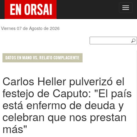
Toggl
navig
Viernes 07 de Agosto de 2026
DATOS EN MANO VS. RELATO COMPLACIENTE
Carlos Heller pulverizó el
festejo de Caputo: "El país
está enfermo de deuda y
celebran que nos prestan
más"