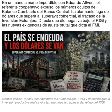
En un mano a mano imperdible con Eduardo Aliverti, el
referente cooperativo expuso los números ocultos del
Balance Cambiario del Banco Central. La alarmante fuga de
dólares que supera al superávit comercial, el fracaso de la
Inversión Extranjera Directa que dio negativa bajo el RIGI y
las nuevas exigencias de ajuste brutal que dicta el FMI.
Mentira oficial: Carlos Heller desnudó los números del BCRA y demostró que la
inversión productiva real cayó a terreno negativo a pesar del relato del RIGI.