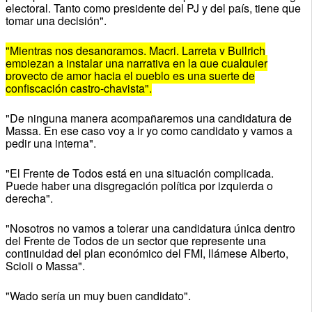
electoral. Tanto como presidente del PJ y del país, tiene que
tomar una decisión".
"Mientras nos desangramos, Macri, Larreta y Bullrich
empiezan a instalar una narrativa en la que cualquier
proyecto de amor hacia el pueblo es una suerte de
confiscación castro-chavista".
"De ninguna manera acompañaremos una candidatura de
Massa. En ese caso voy a ir yo como candidato y vamos a
pedir una interna".
"El Frente de Todos está en una situación complicada.
Puede haber una disgregación política por izquierda o
derecha".
"Nosotros no vamos a tolerar una candidatura única dentro
del Frente de Todos de un sector que represente una
continuidad del plan económico del FMI, llámese Alberto,
Scioli o Massa".
"Wado sería un muy buen candidato".