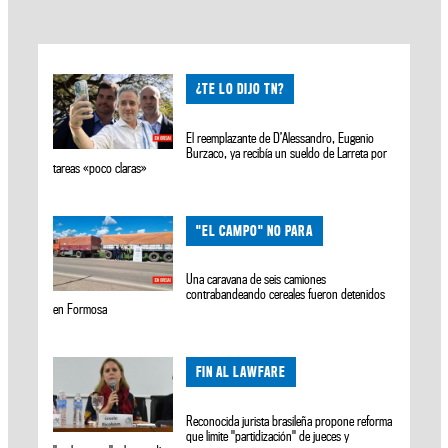
¿TE LO DIJO TN?
El reemplazante de D’Alessandro, Eugenio
Burzaco, ya recibía un sueldo de Larreta por
tareas «poco claras»
"EL CAMPO" NO PARA
Una caravana de seis camiones
contrabandeando cereales fueron detenidos
en Formosa
FIN AL LAWFARE
Reconocida jurista brasileña propone reforma
que limite "partidización" de jueces y