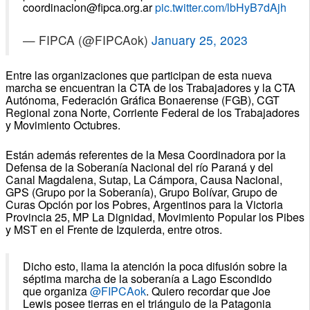
coordinacion@fipca.org.ar
pic.twitter.com/lbHyB7dAjh
— FIPCA (@FIPCAok)
January 25, 2023
Entre las organizaciones que participan de esta nueva
marcha se encuentran la CTA de los Trabajadores y la CTA
Autónoma, Federación Gráfica Bonaerense (FGB), CGT
Regional zona Norte, Corriente Federal de los Trabajadores
y Movimiento Octubres.
Están además referentes de la Mesa Coordinadora por la
Defensa de la Soberanía Nacional del río Paraná y del
Canal Magdalena, Sutap, La Cámpora, Causa Nacional,
GPS (Grupo por la Soberanía), Grupo Bolívar, Grupo de
Curas Opción por los Pobres, Argentinos para la Victoria
Provincia 25, MP La Dignidad, Movimiento Popular los Pibes
y MST en el Frente de Izquierda, entre otros.
Dicho esto, llama la atención la poca difusión sobre la
séptima marcha de la soberanía a Lago Escondido
que organiza
@FIPCAok
. Quiero recordar que Joe
Lewis posee tierras en el triángulo de la Patagonia