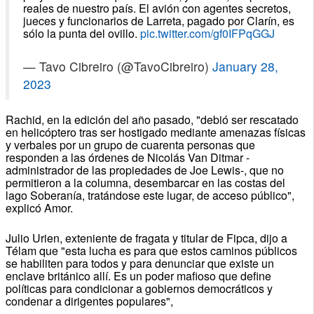
reales de nuestro país. El avión con agentes secretos,
jueces y funcionarios de Larreta, pagado por Clarín, es
sólo la punta del ovillo.
pic.twitter.com/gf0IFPqGGJ
— Tavo Cibreiro (@TavoCibreiro)
January 28,
2023
Rachid, en la edición del año pasado, "debió ser rescatado
en helicóptero tras ser hostigado mediante amenazas físicas
y verbales por un grupo de cuarenta personas que
responden a las órdenes de Nicolás Van Ditmar -
administrador de las propiedades de Joe Lewis-, que no
permitieron a la columna, desembarcar en las costas del
lago Soberanía, tratándose este lugar, de acceso público",
explicó Amor.
Julio Urien, exteniente de fragata y titular de Fipca, dijo a
Télam que "esta lucha es para que estos caminos públicos
se habiliten para todos y para denunciar que existe un
enclave británico allí. Es un poder mafioso que define
políticas para condicionar a gobiernos democráticos y
condenar a dirigentes populares",