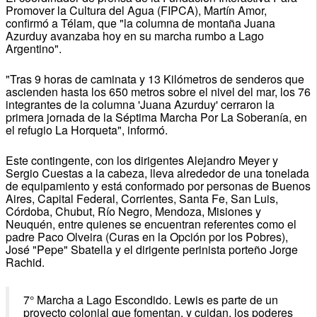
Promover la Cultura del Agua (FIPCA), Martín Amor,
confirmó a Télam, que "la columna de montaña Juana
Azurduy avanzaba hoy en su marcha rumbo a Lago
Argentino".
"Tras 9 horas de caminata y 13 Kilómetros de senderos que
ascienden hasta los 650 metros sobre el nivel del mar, los 76
integrantes de la columna 'Juana Azurduy' cerraron la
primera jornada de la Séptima Marcha Por La Soberanía, en
el refugio La Horqueta", informó.
Este contingente, con los dirigentes Alejandro Meyer y
Sergio Cuestas a la cabeza, lleva alrededor de una tonelada
de equipamiento y está conformado por personas de Buenos
Aires, Capital Federal, Corrientes, Santa Fe, San Luis,
Córdoba, Chubut, Río Negro, Mendoza, Misiones y
Neuquén, entre quienes se encuentran referentes como el
padre Paco Olveira (Curas en la Opción por los Pobres),
José "Pepe" Sbatella y el dirigente perinista porteño Jorge
Rachid.
7° Marcha a Lago Escondido. Lewis es parte de un
proyecto colonial que fomentan, y cuidan, los poderes