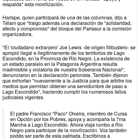
respalda" esta movilización.
Harispe, quien participará de una de las columnas, dijo a
Télam que "traigo además una declaración de "solidaridad,
afecto y compromiso" del bloque del Parlasur a la comisión
organizadora.
"El 'ciudadano extranjero' Joe Lewis -de origen filibustero- se
apropió ilegal e ilegítimamente de los territorios de Lago
Escondido, en la Provincia de Río Negro. La existencia de
un estado paralelo en la Patagonia Argentina resulta
inadmisible y violatoria de nuestra Soberanía Nacional",
denunciaron en la declaración peronista. También dijeron
que exhortan "nuevamente a la Justicia para que arbitre los
medios que permitan obtener una servidumbre de paso a
Lago Escondido", haciendo cumplir los numerosos fallos
judiciales vigentes.
El padre Francisco "Paco" Olveira, miembro de Curas
en Opción por los Pobres, apoya y acompaña la 7ma
Marcha a Lago Escondido. Ahora viaja rumbo a Río
Negro para participar de la movilización. Vos también
podés ser parte de esta patriada. Escribinos a