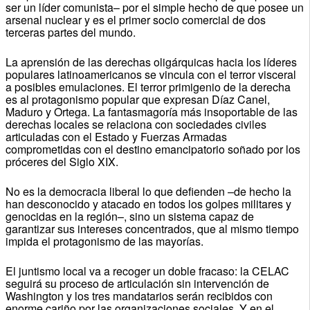
ser un líder comunista– por el simple hecho de que posee un
arsenal nuclear y es el primer socio comercial de dos
terceras partes del mundo.
La aprensión de las derechas oligárquicas hacia los líderes
populares latinoamericanos se vincula con el terror visceral
a posibles emulaciones.
El terror primigenio de la derecha
es al protagonismo popular que expresan Díaz Canel,
Maduro y Ortega.
La fantasmagoría más insoportable de las
derechas locales se relaciona con sociedades civiles
articuladas con el Estado y Fuerzas Armadas
comprometidas con el destino emancipatorio soñado por los
próceres del Siglo XIX.
No es la democracia liberal lo que defienden –de hecho la
han desconocido y atacado en todos los golpes militares y
genocidas en la región–, sino un sistema capaz de
garantizar sus intereses concentrados, que al mismo tiempo
impida el protagonismo de las mayorías.
El juntismo local va a recoger un doble fracaso: la CELAC
seguirá su proceso de articulación sin intervención de
Washington y los tres mandatarios serán recibidos con
enorme cariño por las organizaciones sociales.
Y en el