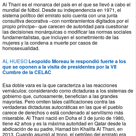
Al Thani es el monarca del país en el que se llevó a cabo el
mundial de fútbol.
Desde su independencia en 1971, el
sistema político del emirato solo cuenta con una junta
consultiva decorativa –con nombramientos digitados por el
propio príncipe– que carecen de autoridad para cuestionar
las decisiones monárquicas o modificar las normas sociales
fundamentalistas, que incluyen el sometimiento de las
mujeres y la condena a muerte por casos de
homosexualidad.
AL HUESO
Leopoldo Moreau le respondió fuerte a los
que se oponen a la visita de presidentes por la VII
Cumbre de la CELAC
Esa doble vara es la que caracteriza a las reacciones
vernáculos: considerando como dictaduras a los sistemas de
gobierno que, curiosamente, benefician a las grandes
mayorías.
Pero omiten tales calificaciones contra las
verdaderas dictaduras autocráticas en las que el pueblo
carece de derechos o está condenado al servilismo más
miserable.
Al Thani nació en Doha el 3 de junio de 1980,
tiene 42 años y es la máxima autoridad en Qatar desde la
abdicación de su padre, Hamad bin Khalifa Al Thani, en
2013. Cuando asumió al trono, el petróleo del emirato era