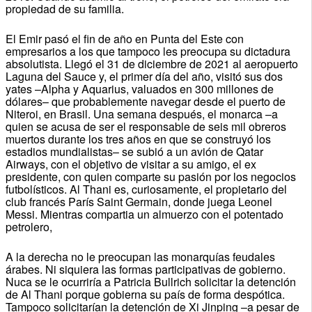
propiedad de su familia.
El Emir pasó el fin de año en Punta del Este con
empresarios a los que tampoco les preocupa su dictadura
absolutista.
Llegó el 31 de diciembre de 2021 al aeropuerto
Laguna del Sauce y, el primer día del año, visitó sus dos
yates –Alpha y Aquarius, valuados en 300 millones de
dólares– que probablemente navegar desde el puerto de
Niteroi, en Brasil.
Una semana después, el monarca –a
quien se acusa de ser el responsable de seis mil obreros
muertos durante los tres años en que se construyó los
estadios mundialistas– se subió a un avión de Qatar
Airways, con el objetivo de visitar a su amigo, el ex
presidente, con quien comparte su pasión por los negocios
futbolísticos.
Al Thani es, curiosamente, el propietario del
club francés París Saint Germain, donde juega Leonel
Messi.
Mientras compartia un almuerzo con el potentado
petrolero,
A la derecha no le preocupan las monarquías feudales
árabes.
Ni siquiera las formas participativas de gobierno.
Nuca se le ocurriría a Patricia Bullrich solicitar la detención
de Al Thani porque gobierna su país de forma despótica.
Tampoco solicitarían la detención de Xi Jinping –a pesar de