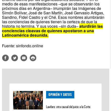
medio de esas manifestaciones –que se observarán los
próximos días en Argentina– irrumpirán las imágenes de
Simón Bolívar, José de San Martín, José Gervasio Artigas,
Sandino, Fidel Castro y el Ché.
Esos nombres alumbrarán
las conciencias de quienes tienen la certeza de que la
historia no termina.
Y sus voces –sin duda–
aturdirán las
conciencias cipayas de quienes apostaron a una
Latinoamérica desunida.
Fuente: sinfondo.online
OPINIÓN Y DATOS
Lawfare: otra causal del juicio a la Corte