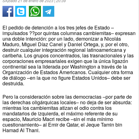
SÃ¡bado 21 de enero de 2023 | 20:39
El pedido de detención a los tres jefes de Estado –
impulsados ??por quintas columnas cambiemitas– expresan
una doble intención: por un lado, demonizar a Nicolás
Maduro, Miguel Díaz Canel y Daniel Ortega, y, por el otro,
destruir cualquier integración regional latinoamericana y
caribeña.
Los grupos concentrados, las trasnacionales y las
corporaciones empresariales exigen que la única ligazón
continental sea la liderada por Washington a través de la
Organización de Estados Americanos.
Cualquier otra forma
de diálogo –en la que no figure Estados Unidos– debe ser
destruida.
Pero la consideración sobre las democracias –por parte de
las derechas oligárquicas locales– no deja de ser absurda:
mientras los cambiemitas atizan el odio contra los
mandatarios de izquierda, el máximo referente de su
espacio, Mauricio Macri recibe –sin el más mínimo
cuestionamiento– al Emir de Qatar, el Jeque Tamin bin
Hamad Al Thani.