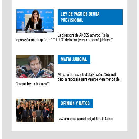
LEY DE PAGO DE DEUDA
PREVISIONAL
La directora de ANSES advirtió, "si la
oposición no da quórum" "el 90% de las mujeres no podrá jubilarse"
MAFIA JUDICIAL
Ministro de Justicia de la Nación: "Stornelli
dejó la reposera para venirse y en menos de
15 días frenar la causa"
OPINIÓN Y DATOS
Lawfare: otra causal del juicio a la Corte