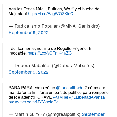
Acá los Tenes Mileil, Bullrich, Wolff y el buche de
Majdalani
https://t.co/EJgWO2KtcQ
— Radicalismo Popular (@MNA_SanIsidro)
September 9, 2022
Técnicamente, no. Era de Rogelio Frigerio. El
intocable.
https://t.co/yOFniK46ZC
— Debora Mabaires (@DeboraMabaires)
September 9, 2022
PARA PARA cómo cómo
@rodotailhade
? cómo que
mandaron a infiltrar a un partido político para romperlo
desde adentro. GRAVE
@JMilei
@LLibertadAvanza
pic.twitter.com/MYYvtelaPc
— Martín G.???? (@mgrealpolitik)
September