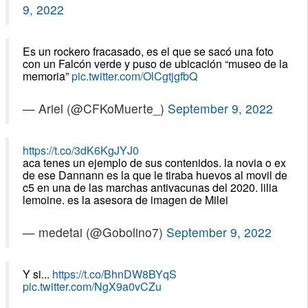
9, 2022
Es un rockero fracasado, es el que se sacó una foto
con un Falcón verde y puso de ubicación “museo de la
memoria”
pic.twitter.com/OlCgtjgfbQ
— Ariel (@CFKoMuerte_)
September 9, 2022
https://t.co/3dK6KgJYJ0
aca tenes un ejemplo de sus contenidos. la novia o ex
de ese Dannann es la que le tiraba huevos al movil de
c5 en una de las marchas antivacunas del 2020. lilia
lemoine. es la asesora de imagen de Milei
— medetai (@Gobolino7)
September 9, 2022
Y si...
https://t.co/BhnDW8BYqS
pic.twitter.com/NgX9a0vCZu