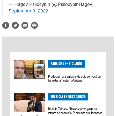
— Hagov Psilocybin (@PsilocybinHagov)
September 9, 2022
FANA DE LN+ Y CLARÍN
Productor rural enfermo de odio convocó en
las redes a “fusilar” a Cristina
JUSTICIA EN DECADENCIA
Rodolfo Tailhade: "Brenda formó parte del
intento de homicidio. Y hay más que formaban