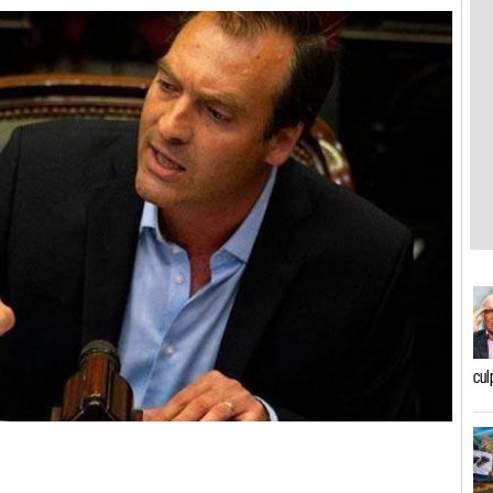
cul
n