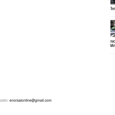
Tie
nac
Min
ción:
enorsaionline@gmail.com