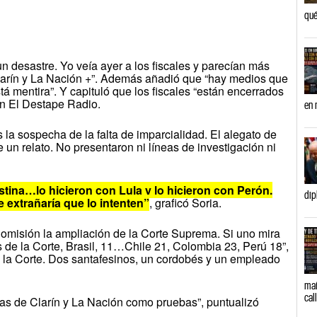
qué
 un desastre. Yo veía ayer a los fiscales y parecían más
Clarín y La Nación +”. Además añadió que “hay medios que
á mentira”. Y capituló que los fiscales “están encerrados
n El Destape Radio.
en 
s la sospecha de la falta de imparcialidad. El alegato de
e un relato. No presentaron ni líneas de investigación ni
istina…lo hicieron con Lula y lo hicieron con Perón.
dip
 extrañaría que lo intenten”
, graficó Soria.
Comisión la ampliación de la Corte Suprema. Si uno mira
es de la Corte, Brasil, 11…Chile 21, Colombia 23, Perú 18”,
 la Corte. Dos santafesinos, un cordobés y un empleado
mañ
cal
apas de Clarín y La Nación como pruebas”, puntualizó