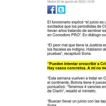
Martes 02 de agosto de 2022 | 10:36
El funcionario explicó “el juicio es
excitados que los periodistas de 
llevan años tratando de sembrar est
en Comodoro PRO”. En diálogo co
“El peor mal que tiene la Justicia e
los fiscales es indigno. Hablaron d
pruebas”, recapituló Soria.
“Pueden intentar proscribir a Cr
Hay casos concretos. A mí no me
“Esta semana vuelven a tratar en 
el continente, Bolivia tiene 9 juec
puntualizó. “Tenemos 4 varones en
de Clarín”, resaltó el ministro.
“Buscan llevar un juicio con las t
Soria.