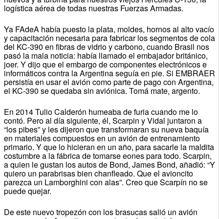
logística aérea de todas nuestras Fuerzas Armadas.
Ya FAdeA había puesto la plata, moldes, hornos al alto vacío
y capacitación necesaria para fabricar los segmentos de cola
del KC-390 en fibras de vidrio y carbono, cuando Brasil nos
pasó la mala noticia: había llamado el embajador británico,
joer. Y dijo que el embargo de componentes electrónicos e
informáticos contra la Argentina seguía en pie. Si EMBRAER
persistía en usar el avión como parte de pago con Argentina,
el KC-390 se quedaba sin aviónica. Tomá mate, argento.
En 2014 Tulio Calderón humeaba de furia cuando me lo
contó. Pero al día siguiente, él, Scarpin y Vidal juntaron a
“los pibes” y les dijeron que transformaran su nueva baquía
en materiales compuestos en un avión de entrenamiento
primario. Y que lo hicieran en un año, para sacarle la maldita
costumbre a la fábrica de tomarse eones para todo. Scarpin,
a quien le gustan los autos de Bond, James Bond, añadió: “Y
quiero un parabrisas bien chanfleado. Que el avioncito
parezca un Lamborghini con alas”. Creo que Scarpín no se
puede quejar.
De este nuevo tropezón con los brasucas salió un avión