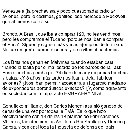
Venezuela (la prechavista y poco cuestionada) pidió 24
aviones, pero le cedimos, gentiles, ese mercado a Rockwell,
que al menos cotizó su
Bronco. A Brasil, que iba a comprar 120, no les vendimos
pero les compramos el Tucano “porque nos iban a comprar
el Puca”. Siguen y siguen más y más ejemplos de lo mismo.
No fue un gorra, fueron muchos, y de civiles ni hablemos.
Los Brits nos ganan en Malvinas cuando estaban casi
tirando la toalla por el mal estado de los barcos de la Task
Force, hechos percha por 74 días de mar y no pocas bombas
y balas. ¿Y 8 años más tarde nos iban a dejar fabricar
aviones? ¿Nos iban permitir acceder a un lugarcito mediano
de exportadores aeronáuticos exitosos? ¿Y, como agravante,
en sociedad con la imparable EMBRAER? Ni ahí.
Genuflexo militante, don Carlos Menem asumió ganoso de
cerrar de una vez por todas la FMA. Es lo que hizo
efectivamente con 13 de las 18 plantas de Fabricaciones
Militares, también con los Astilleros Río Santiago y Domecq
García, y con casi toda la industria de defensa del país.