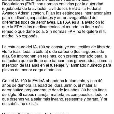
Regulations (FAR) son normas emitidas por la autoridad
regulatoria de la aviación civil de los EEUU, la Federal
Aviation Administration. Fijan los estándares internacionales
para el diseño, capacidades y aeronavegabilidad de
diferentes tipos de aeronaves. La FAA es a la aviación lo
que la FDA a los medicamentos: el mundo no tiene más
remedio que darle bola. Sin normas FAR no te quiere ni tu
madre. No exportás.
La estructura del IA-100 se construye con textiles de fibra de
vidrio (casi toda la célula) o de carbono (los largueros de
ala). Se impregnan en resinas, con preimpregnado para la
estructura que se tiene que bancar más gravedades, como la
inserción de las alas en el fuselaje, y laminado húmedo para
piezas de menor carga dinámica.
Con el IA-100 la FAdeA abandona lentamente, y con 40
años de demora, la edad del duraluminio, el material
aeronáutico preponderante desde los años ’30 hasta fines
de siglo. Si sabés manejar materiales compuestos, todo lo
que diseñes va a salir más liviano, resistente y barato. Y si
no sabés, no existís.