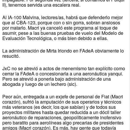
II), tenemos servida una escalera real.
Al IA-100 Malvina, lectores/as, habrá que defenderlo mejor
que al CBA-123, porque con o sin gorra, sobran ansiosos
por matarlo. Macri ya canceló este programa al toque de
asumir, pese a las buenas pruebas de vuelo del Modelo de
Evaluación Tecnológica, o más bien debido a ellas.
La administración de Mirta Iriondo en FAdeA obviamente lo
resucitó.
JxC no se atrevió a actos de menemismo tan explícito como
cerrar la FAdeA o concesionarla a una aeronáutica yanqui.
Pero se atrevió a ponerla bajo administración de una
abogada y luego de un lechero (sic).
Peor aún, entregada a un exjefe de personal de Fiat (Macri
corazón), sufrió la amputación de sus operarios y técnicos
más veteranos (es decir, los que sabían) y de todos sus
proyectos militares hasta quedar reducida a un dócil taller
aeronáutico de reparaciones, geopolíticamente inofensivo
pero baratito para aerolíneas algo precarias de presidentes
amigos (Macri corazón). Es más, hay gente que todavía