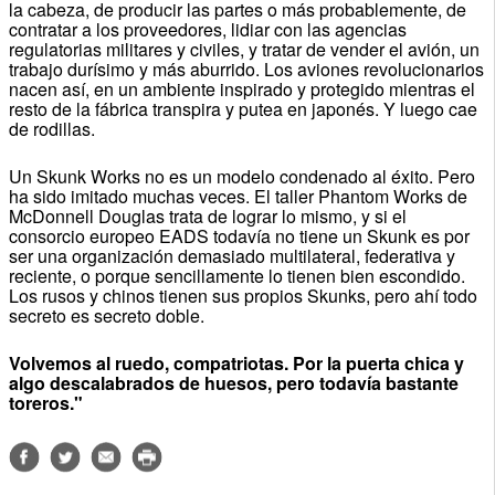
la cabeza, de producir las partes o más probablemente, de
contratar a los proveedores, lidiar con las agencias
regulatorias militares y civiles, y tratar de vender el avión, un
trabajo durísimo y más aburrido. Los aviones revolucionarios
nacen así, en un ambiente inspirado y protegido mientras el
resto de la fábrica transpira y putea en japonés. Y luego cae
de rodillas.
Un Skunk Works no es un modelo condenado al éxito. Pero
ha sido imitado muchas veces. El taller Phantom Works de
McDonnell Douglas trata de lograr lo mismo, y si el
consorcio europeo EADS todavía no tiene un Skunk es por
ser una organización demasiado multilateral, federativa y
reciente, o porque sencillamente lo tienen bien escondido.
Los rusos y chinos tienen sus propios Skunks, pero ahí todo
secreto es secreto doble.
Volvemos al ruedo, compatriotas. Por la puerta chica y
algo descalabrados de huesos, pero todavía bastante
toreros."