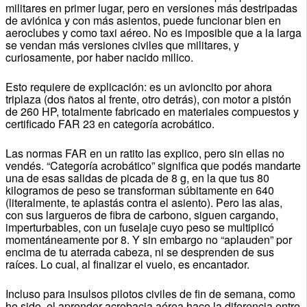
militares en primer lugar, pero en versiones más destripadas
de aviónica y con más asientos, puede funcionar bien en
aeroclubes y como taxi aéreo. No es imposible que a la larga
se vendan más versiones civiles que militares, y
curiosamente, por haber nacido milico.
Esto requiere de explicación: es un avioncito por ahora
triplaza (dos ñatos al frente, otro detrás), con motor a pistón
de 260 HP, totalmente fabricado en materiales compuestos y
certificado FAR 23 en categoría acrobático.
Las normas FAR en un ratito las explico, pero sin ellas no
vendés. “Categoría acrobático” significa que podés mandarte
una de esas salidas de picada de 8 g, en la que tus 80
kilogramos de peso se transforman súbitamente en 640
(literalmente, te aplastás contra el asiento). Pero las alas,
con sus largueros de fibra de carbono, siguen cargando,
imperturbables, con un fuselaje cuyo peso se multiplicó
momentáneamente por 8. Y sin embargo no “aplauden” por
encima de tu aterrada cabeza, ni se desprenden de sus
raíces. Lo cual, al finalizar el vuelo, es encantador.
Incluso para insulsos pilotos civiles de fin de semana, como
he sido, el aprender acrobacia aérea hace la diferencia entre