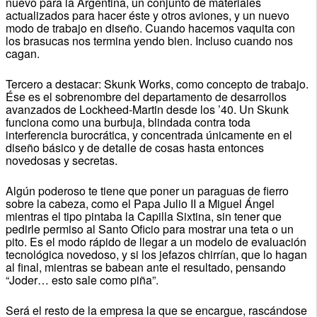
nuevo para la Argentina, un conjunto de materiales
actualizados para hacer éste y otros aviones, y un nuevo
modo de trabajo en diseño. Cuando hacemos vaquita con
los brasucas nos termina yendo bien. Incluso cuando nos
cagan.
Tercero a destacar: Skunk Works, como concepto de trabajo.
Ése es el sobrenombre del departamento de desarrollos
avanzados de Lockheed-Martin desde los ’40. Un Skunk
funciona como una burbuja, blindada contra toda
interferencia burocrática, y concentrada únicamente en el
diseño básico y de detalle de cosas hasta entonces
novedosas y secretas.
Algún poderoso te tiene que poner un paraguas de fierro
sobre la cabeza, como el Papa Julio II a Miguel Ángel
mientras el tipo pintaba la Capilla Sixtina, sin tener que
pedirle permiso al Santo Oficio para mostrar una teta o un
pito. Es el modo rápido de llegar a un modelo de evaluación
tecnológica novedoso, y si los jefazos chirrían, que lo hagan
al final, mientras se babean ante el resultado, pensando
“Joder… esto sale como piña”.
Será el resto de la empresa la que se encargue, rascándose