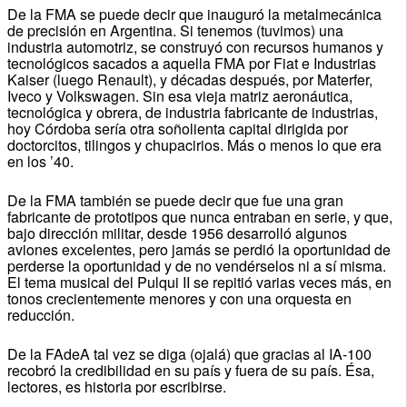
De la FMA se puede decir que inauguró la metalmecánica
de precisión en Argentina. Si tenemos (tuvimos) una
industria automotriz, se construyó con recursos humanos y
tecnológicos sacados a aquella FMA por Fiat e Industrias
Kaiser (luego Renault), y décadas después, por Materfer,
Iveco y Volkswagen. Sin esa vieja matriz aeronáutica,
tecnológica y obrera, de industria fabricante de industrias,
hoy Córdoba sería otra soñolienta capital dirigida por
doctorcitos, tilingos y chupacirios. Más o menos lo que era
en los ’40.
De la FMA también se puede decir que fue una gran
fabricante de prototipos que nunca entraban en serie, y que,
bajo dirección militar, desde 1956 desarrolló algunos
aviones excelentes, pero jamás se perdió la oportunidad de
perderse la oportunidad y de no vendérselos ni a sí misma.
El tema musical del Pulqui II se repitió varias veces más, en
tonos crecientemente menores y con una orquesta en
reducción.
De la FAdeA tal vez se diga (ojalá) que gracias al IA-100
recobró la credibilidad en su país y fuera de su país. Ésa,
lectores, es historia por escribirse.