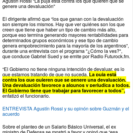
Agustín Rossi “La puja está contra los que quieren que se
genere una devaluación"
El dirigente afirmó que “los que ganan con la devaluación
son siempre los mismos. Hay que ver quiénes son los que
creen que tiene que haber un tipo de cambio más alto,
porque eso termina generando mayores rentabilidades para
determinados grupos económicos y ese tipo de cambio
genera empobrecimiento para la mayoría de los argentinos”,
durante una entrevista con el programa "¿Cómo la ves?",
que conduce Gabriel Sued y se emite por Radio Futurock.fm.
“El Gobierno no tiene ninguna intención de devaluar, es lo
que estamos tratando de que no suceda.
La puja está
contra los que quieren que se genere una devaluación.
Una devaluación favorece a algunos y perjudica a todos.
El Gobierno tiene que trabajar para favorecer a todos”,
enfatizó el funcionario.
ENTREVISTA Agustín Rossi y su opinón sobre Guzmán y el
acuerdo
Sobre el planteo de un Salario Básico Universal, el ex
ministro de Defensa se mostró a favor y opinó que “esa