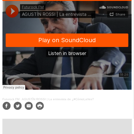
Futurock FM
·
AGUSTÍN ROSSI | La entrevista de ¿#CómoLaVes?