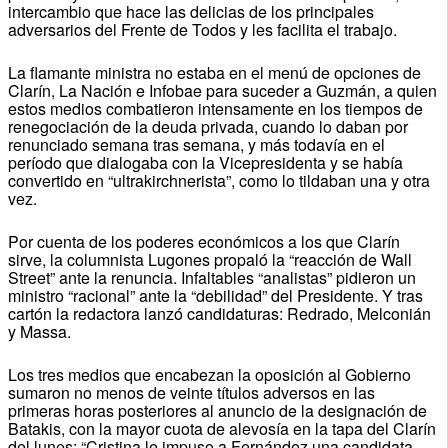
intercambio que hace las delicias de los principales
adversarios del Frente de Todos y les facilita el trabajo.
La flamante ministra no estaba en el menú de opciones de
Clarín, La Nación e Infobae para suceder a Guzmán, a quien
estos medios combatieron intensamente en los tiempos de
renegociación de la deuda privada, cuando lo daban por
renunciado semana tras semana, y más todavía en el
período que dialogaba con la Vicepresidenta y se había
convertido en “ultrakirchnerista”, como lo tildaban una y otra
vez.
Por cuenta de los poderes económicos a los que Clarín
sirve, la columnista Lugones propaló la “reacción de Wall
Street” ante la renuncia. Infaltables “analistas” pidieron un
ministro “racional” ante la “debilidad” del Presidente. Y tras
cartón la redactora lanzó candidaturas: Redrado, Melconián
y Massa.
Los tres medios que encabezan la oposición al Gobierno
sumaron no menos de veinte títulos adversos en las
primeras horas posteriores al anuncio de la designación de
Batakis, con la mayor cuota de alevosía en la tapa del Clarín
del lunes: “Cristina le impuso a Fernández una candidata