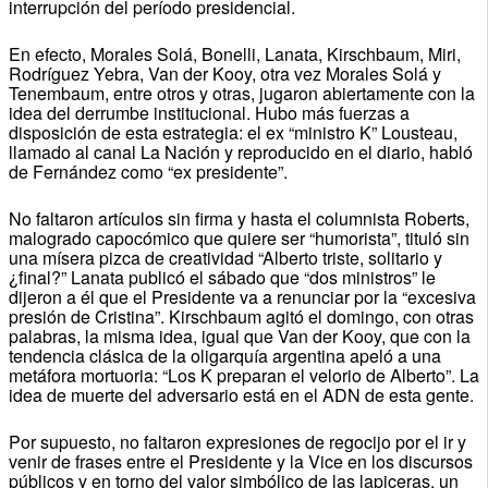
interrupción del período presidencial.
En efecto, Morales Solá, Bonelli, Lanata, Kirschbaum, Miri,
Rodríguez Yebra, Van der Kooy, otra vez Morales Solá y
Tenembaum, entre otros y otras, jugaron abiertamente con la
idea del derrumbe institucional. Hubo más fuerzas a
disposición de esta estrategia: el ex “ministro K” Lousteau,
llamado al canal La Nación y reproducido en el diario, habló
de Fernández como “ex presidente”.
No faltaron artículos sin firma y hasta el columnista Roberts,
malogrado capocómico que quiere ser “humorista”, tituló sin
una mísera pizca de creatividad “Alberto triste, solitario y
¿final?” Lanata publicó el sábado que “dos ministros” le
dijeron a él que el Presidente va a renunciar por la “excesiva
presión de Cristina”. Kirschbaum agitó el domingo, con otras
palabras, la misma idea, igual que Van der Kooy, que con la
tendencia clásica de la oligarquía argentina apeló a una
metáfora mortuoria: “Los K preparan el velorio de Alberto”. La
idea de muerte del adversario está en el ADN de esta gente.
Por supuesto, no faltaron expresiones de regocijo por el ir y
venir de frases entre el Presidente y la Vice en los discursos
públicos y en torno del valor simbólico de las lapiceras, un