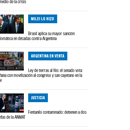
medio de la crisis
MILEI LO HIZO
Brasil aplica su mayor sanción
lomática en décadas contra Argentina
ARGENTINA EN VENTA
Ley de tierras al filo: el senado vota
ana con movilización al congreso y san cayetano en la
le
JUSTICIA
Fentanilo contaminado: detienen a dos
efas de la ANMAT