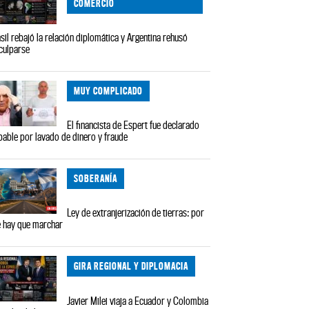
COMERCIO
sil rebajó la relación diplomática y Argentina rehusó
culparse
MUY COMPLICADO
El financista de Espert fue declarado
pable por lavado de dinero y fraude
SOBERANÍA
Ley de extranjerización de tierras: por
 hay que marchar
GIRA REGIONAL Y DIPLOMACIA
Javier Milei viaja a Ecuador y Colombia