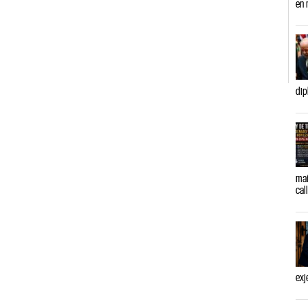
en 
dip
mañ
cal
exj