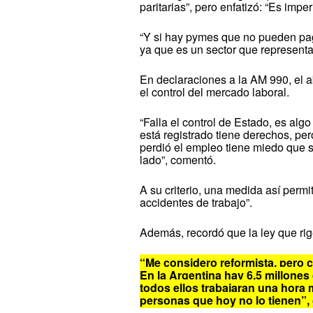
paritarias”, pero enfatizó: “Es impe
“Y si hay pymes que no pueden pag
ya que es un sector que representa
En declaraciones a la AM 990, el a
el control del mercado laboral.
“Falla el control de Estado, es alg
está registrado tiene derechos, pe
perdió el empleo tiene miedo que si
lado”, comentó.
A su criterio, una medida así permi
accidentes de trabajo”.
Además, recordó que la ley que rig
“Me considero reformista, pero 
En la Argentina hay 6,5 millones
todos ellos trabajaran una hora 
personas que hoy no lo tienen”, 