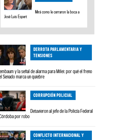
Mirá como le cerraron la boca a
José Luis Espert
DERROTA PARLAMENTARIA Y
TENSIONES
embaum y la señal de alarma para Milei: por qué el freno
el Senado marca un quiebre
CORRUPCIÓN POLICIAL
Detuvieron al jefe de la Policía Federal
Córdoba por robo
CONFLICTO INTERNACIONAL Y