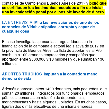
contables de Cambiemos Buenos Aires de 2017 y
pidió que
se certifiquen los testimonios recogidos a fin de iniciar
una investigación penal por el posible lavado de dinero.
LA ENTREVISTA
Mirá las revelaciones de uno de los
coroneles de Vidal: antipática, corrupta y capaz de
cualquier cosa
El caso investiga las presuntas irregularidades en la
financiación de la campaña electoral legislativa de 2017 en
la provincia de Buenos Aires. La lista de aportantes al Pro
combina a 100 grandes empresarios y compañías que
aportaron entre $500.000 y $3 millones y que sumaban 130
millones.
APORTES TRUCHOS Imputan a la contadora mano
derecha de vidal
Además aparecían otros 1400 donantes, más pequeños, que
suman 20 millones, integrados por funcionarios, empleados
públicos, personas en relación de dependencia,
monotributistas y hasta algunos jubilados. En muchos casos,
figuran dos o más ejecutivos de una misma empresa,