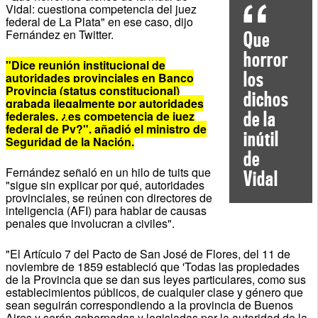
Vidal: cuestiona competencia del juez
federal de La Plata" en ese caso, dijo
Fernández en Twitter.
Que
horror
"Dice reunión institucional de
los
autoridades provinciales en Banco
Provincia (status constitucional)
dichos
grabada ilegalmente por autoridades
de la
federales, ¿es competencia de juez
federal de Py?", añadió el ministro de
inútil
Seguridad de la Nación.
de
Fernández señaló en un hilo de tuits que
Vidal
"sigue sin explicar por qué, autoridades
provinciales, se reúnen con directores de
inteligencia (AFI) para hablar de causas
penales que involucran a civiles".
"El Artículo 7 del Pacto de San José de Flores, del 11 de
noviembre de 1859 estableció que 'Todas las propiedades
de la Provincia que se dan sus leyes particulares, como sus
establecimientos públicos, de cualquier clase y género que
sean seguirán correspondiendo a la provincia de Buenos
Aires y serán gobernadas y legisladas por la autoridad de la