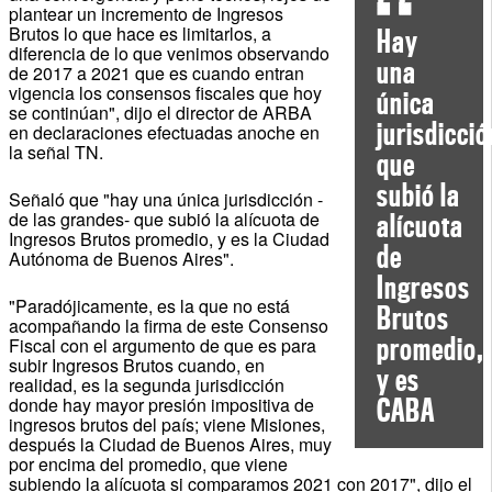
plantear un incremento de Ingresos
Brutos lo que hace es limitarlos, a
Hay
diferencia de lo que venimos observando
una
de 2017 a 2021 que es cuando entran
vigencia los consensos fiscales que hoy
única
se continúan", dijo el director de ARBA
jurisdicció
en declaraciones efectuadas anoche en
la señal TN.
que
subió la
Señaló que "hay una única jurisdicción -
de las grandes- que subió la alícuota de
alícuota
Ingresos Brutos promedio, y es la Ciudad
de
Autónoma de Buenos Aires".
Ingresos
"Paradójicamente, es la que no está
Brutos
acompañando la firma de este Consenso
promedio,
Fiscal con el argumento de que es para
subir Ingresos Brutos cuando, en
y es
realidad, es la segunda jurisdicción
donde hay mayor presión impositiva de
CABA
ingresos brutos del país; viene Misiones,
después la Ciudad de Buenos Aires, muy
por encima del promedio, que viene
subiendo la alícuota si comparamos 2021 con 2017", dijo el