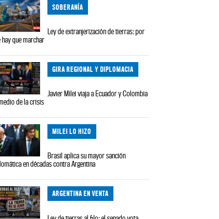
SOBERANÍA
Ley de extranjerización de tierras: por
 hay que marchar
GIRA REGIONAL Y DIPLOMACIA
Javier Milei viaja a Ecuador y Colombia
medio de la crisis
MILEI LO HIZO
Brasil aplica su mayor sanción
lomática en décadas contra Argentina
ARGENTINA EN VENTA
Ley de tierras al filo: el senado vota