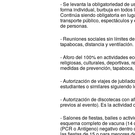
- Se levanta la obligatoriedad de 
forma individual, burbuja en todo
Continúa siendo obligatoria en luga
transporte público, espectáculos y
de personas.
- Reuniones sociales sin límites 
tapabocas, distancia y ventilación.
- Aforo del 100% en actividades ec
religiosas, culturales, deportivas,
medidas de prevención, tapaboca, d
- Autorización de viajes de jubilad
estudiantes o similares siguiendo
- Autorización de discotecas con 
previos al evento). Es la actividad
- Salones de fiestas, bailes o acti
esquema completo de vacuna (14 dí
(PCR o Antígeno) negativo dentro d
las fiestas de 15 o para menores d