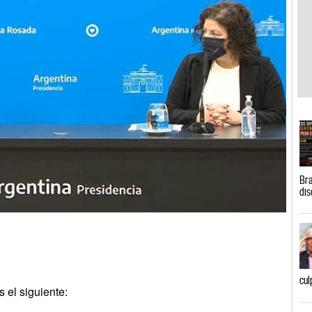
Bra
dis
cul
 el siguiente: