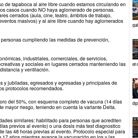
uso de tapaboca al aire libre cuando estamos circulando en
s los casos cuando NO haya aglomerado de personas.
res cerrados (aula, cine, teatro, ámbitos de trabajo,
 eventos masivos) y al aire libre cuando hay aglomerados
qué
de personas cumpliendo las medidas de prevención,
onómicas, industriales, comerciales, de servicios,
 recreativas y sociales en lugares cerrados manteniendo las
en 
istancia y ventilación.
os y jubiladas, egresados y egresadas y principales de
 los protocolos recomendados.
aforo del 50%, con esquema completo de vacuna (14 días
dip
 de mayor riesgo, teniendo en cuenta la variante Delta.
vidades similares: habilitado para personas que acrediten
as previos al evento) o una dosis más test diagnostico
e las 48 horas previas al evento. Protocolo especial para
e 17 años mientras avance la vacunación en los y las