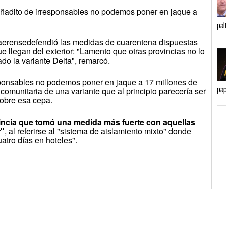
puñadito de irresponsables no podemos poner en jaque a
pal
naerensedefendió las medidas de cuarentena dispuestas
ue llegan del exterior: "Lamento que otras provincias no lo
o la variante Delta", remarcó.
sponsables no podemos poner en jaque a 17 millones de
pap
n comunitaria de una variante que al principio parecería ser
obre esa cepa.
incia que tomó una medida más fuerte con aquellas
r"
, al referirse al "sistema de aislamiento mixto" donde
atro días en hoteles".