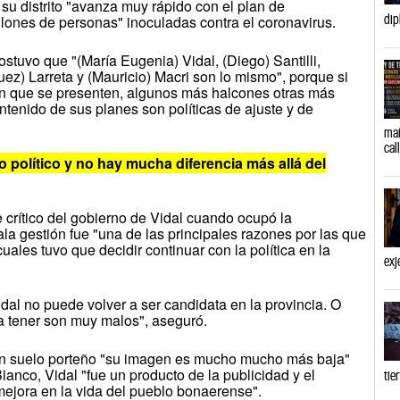
 su distrito "avanza muy rápido con el plan de
dip
lones de personas" inoculadas contra el coronavirus.
stuvo que "(María Eugenia) Vidal, (Diego) Santilli,
z) Larreta y (Mauricio) Macri son lo mismo", porque si
n que se presenten, algunos más halcones otras más
tenido de sus planes son políticas de ajuste y de
mañ
cal
 político y no hay mucha diferencia más allá del
 crítico del gobierno de Vidal cuando ocupó la
a gestión fue "una de las principales razones por las que
ales tuvo que decidir continuar con la política en la
exj
dal no puede volver a ser candidata en la provincia. O
a tener son muy malos", aseguró.
en suelo porteño "su imagen es mucho mucho más baja"
anco, Vidal "fue un producto de la publicidad y el
tie
mejora en la vida del pueblo bonaerense".