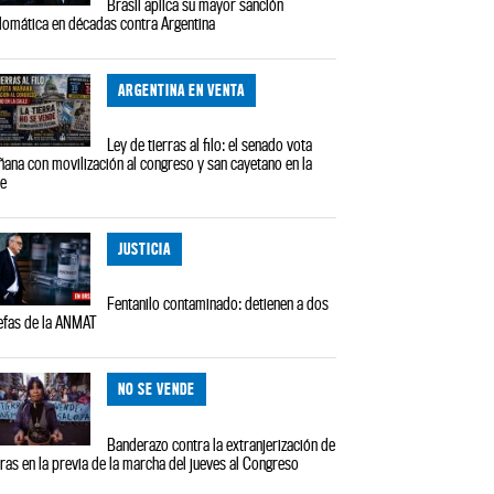
Brasil aplica su mayor sanción
lomática en décadas contra Argentina
ARGENTINA EN VENTA
Ley de tierras al filo: el senado vota
ana con movilización al congreso y san cayetano en la
le
JUSTICIA
Fentanilo contaminado: detienen a dos
efas de la ANMAT
NO SE VENDE
Banderazo contra la extranjerización de
rras en la previa de la marcha del jueves al Congreso