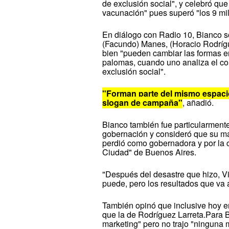
de exclusión social", y celebró que
vacunación" pues superó "los 9 mil
En diálogo con Radio 10, Bianco so
(Facundo) Manes, (Horacio Rodrígue
bien "pueden cambiar las formas e
palomas, cuando uno analiza el con
exclusión social".
"Forman parte del mismo espacio
slogan de campaña"
, añadió.
Bianco también fue particularmente
gobernación y consideró que su mal
perdió como gobernadora y por la cu
Ciudad" de Buenos Aires.
"Después del desastre que hizo, Vi
puede, pero los resultados que va 
También opinó que inclusive hoy 
que la de Rodríguez Larreta.Para Bi
marketing" pero no trajo "ninguna 