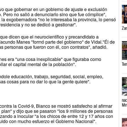
vo que gobernar en un gobierno de ajuste e exclusión
o. Pero no salió a denunciarlo sino que fue cómplice",
la exgobernadora "no le interesaba la provincia, lo pensó
residencia y no se dedicó a gestionar".
Zam
que dicen que el neurocientífico y precandidato a
acundo Manes "formó parte del gobierno" de Vidal."Él de
as personas que fueron con él, con contratos", añadió.
nes era "una cosa inexplicable" que figuraba como
lar el capital mental de la población".
Tie
ole educación, trabajo, seguridad, social, empleo,
sas cosas para no dar lo que la gente quiere".
nac
Min
ontra la Covid-9, Bianco se mostró satisfecho al afirmar
plan" y dijo que se pasaron "los 9 millones de personas
ando a inocular "a los chicos de entre 12 y 17 años con
ido con mucho esfuerzo el Gobierno Nacional".