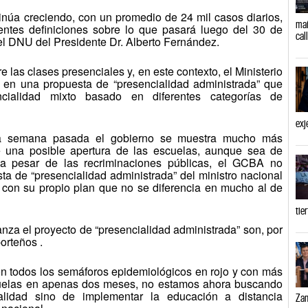
inúa creciendo, con un promedio de 24 mil casos diarios,
mañ
rentes definiciones sobre lo que pasará luego del 30 de
cal
 el DNU del Presidente Dr. Alberto Fernández.
e las clases presenciales y, en este contexto, el Ministerio
 en una propuesta de “presencialidad administrada” que
ialidad mixto basado en diferentes categorías de
exj
 la semana pasada el gobierno se muestra mucho más
e una posible apertura de las escuelas, aunque sea de
 a pesar de las recriminaciones públicas, el GCBA no
ta de “presencialidad administrada” del ministro nacional
 con su propio plan que no se diferencia en mucho al de
tie
nza el proyecto de “presencialidad administrada” son, por
porteños .
n todos los semáforos epidemiológicos en rojo y con más
scuelas en apenas dos meses, no estamos ahora buscando
ialidad sino de implementar la educación a distancia
Zam