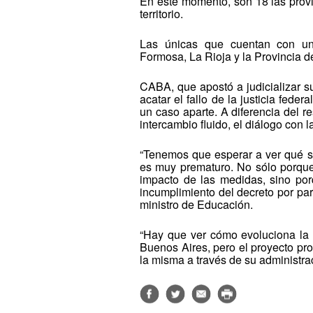
En este momento, son 18 las provi
territorio.
Las únicas que cuentan con una
Formosa, La Rioja y la Provincia d
CABA, que apostó a judicializar s
acatar el fallo de la justicia fede
un caso aparte. A diferencia del r
intercambio fluido, el diálogo con l
“Tenemos que esperar a ver qué s
es muy prematuro. No sólo porque
impacto de las medidas, sino po
incumplimiento del decreto por par
ministro de Educación.
“Hay que ver cómo evoluciona la 
Buenos Aires, pero el proyecto pr
la misma a través de su administrac