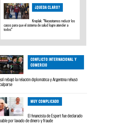
¿QUEDA CLARO?
Kreplak: "Necesitamos reducir los
casos para que el sistema de salud logre atender a
todos"
CONFLICTO INTERNACIONAL Y
COMERCIO
sil rebajó la relación diplomática y Argentina rehusó
culparse
MUY COMPLICADO
El financista de Espert fue declarado
pable por lavado de dinero y fraude