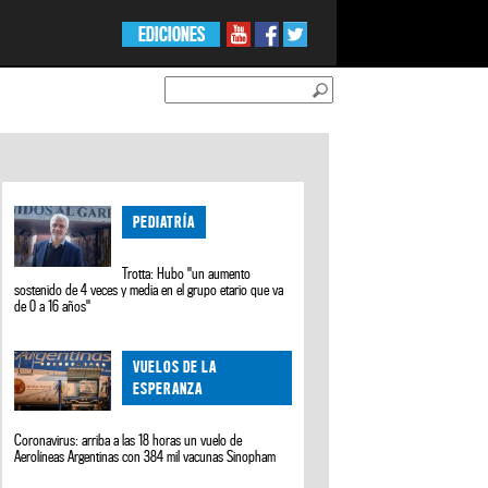
EDICIONES
PEDIATRÍA
Trotta: Hubo "un aumento
sostenido de 4 veces y media en el grupo etario que va
de 0 a 16 años"
VUELOS DE LA
ESPERANZA
Coronavirus: arriba a las 18 horas un vuelo de
Aerolíneas Argentinas con 384 mil vacunas Sinopham