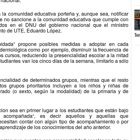
 nacional.
a la comunidad educativa porteña y, aunque sea, notificar
ue no sancione a la comunidad educativa que cumple con
cidos en el DNU del gobierno nacional que el ministro
junto de UTE, Eduardo López.
Tie
uidada” propone posibles medidas a adoptar en cada
idemiológica como por ejemplo, disminuir la frecuencia de
os cursos, reduciendo la presencialidad escolar a la mitad
studiantes van los cinco días de la semana, limitarlo a sólo
encialidad de determinados grupos, mientras que el resto
tos grupos prioritarios incluyen a los niños y niñas de
grado (o sexto, según la modalidad) de la primaria y de
.
acion sea en primer lugar a los estudiantes que están bajo
 acompañada“, es decir aquellos y aquellas que
ecesitan contar con algún tipo de acompañamiento o por
 aprendizaje de los conocimientos del año anterior.