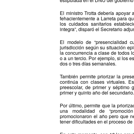
estipulada en el DNU del gobierno
El ministro Trotta debería apoyar 
fehacientemente a Larreta para q
los cuidados sanitarios estable
integra”, disparó el Secretario ad
El modelo de “presencialidad c
jurisdicción según su situación ep
la concurrencia a clase de todos l
o a un tercio. Por ejemplo, si los e
dos o tres días semanales.
También permite priorizar la pres
continúa con clases virtuales. Es
preescolar, de primer y séptimo 
primer y quinto año del secundario
Por último, permite que la prioriz
una modalidad de “promoción
promocionaron el año pero que n
tener dificultades en el proceso de