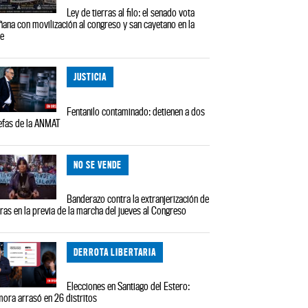
Ley de tierras al filo: el senado vota
ana con movilización al congreso y san cayetano en la
le
JUSTICIA
Fentanilo contaminado: detienen a dos
efas de la ANMAT
NO SE VENDE
Banderazo contra la extranjerización de
rras en la previa de la marcha del jueves al Congreso
DERROTA LIBERTARIA
Elecciones en Santiago del Estero:
ora arrasó en 26 distritos