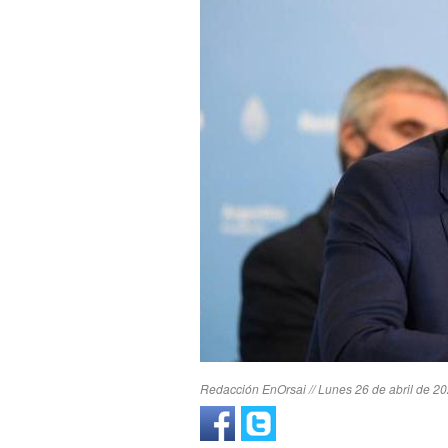
Redacción EnOrsai // Lunes 26 de abril de 20