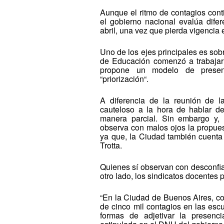
Aunque el ritmo de contagios cont
el gobierno nacional evalúa dife
abril, una vez que pierda vigencia
Uno de los ejes principales es sobr
de Educación comenzó a trabajar
propone un modelo de presenc
“priorización“.
A diferencia de la reunión de
cauteloso a la hora de hablar d
manera parcial. Sin embargo y,
observa con malos ojos la propues
ya que, la Ciudad también cuenta
Trotta.
Quienes sí observan con desconfia
otro lado, los sindicatos docentes 
“En la Ciudad de Buenos Aires, co
de cinco mil contagios en las e
formas de adjetivar la presenc