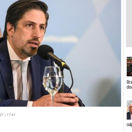
Bra
dis
21 | 17:41
cul