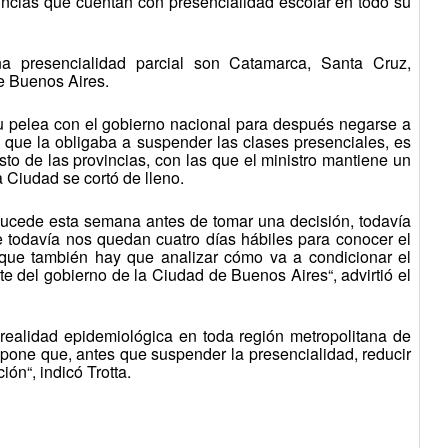
ncias que cuentan con presencialidad escolar en todo su
 presencialidad parcial son Catamarca, Santa Cruz,
e Buenos Aires.
u pelea con el gobierno nacional para después negarse a
ral que la obligaba a suspender las clases presenciales, es
esto de las provincias, con las que el ministro mantiene un
a Ciudad se cortó de lleno.
ucede esta semana antes de tomar una decisión, todavía
 todavía nos quedan cuatro días hábiles para conocer el
rque también hay que analizar cómo va a condicionar el
te del gobierno de la Ciudad de Buenos Aires“, advirtió el
realidad epidemiológica en toda región metropolitana de
opone que, antes que suspender la presencialidad, reducir
ión“, indicó Trotta.