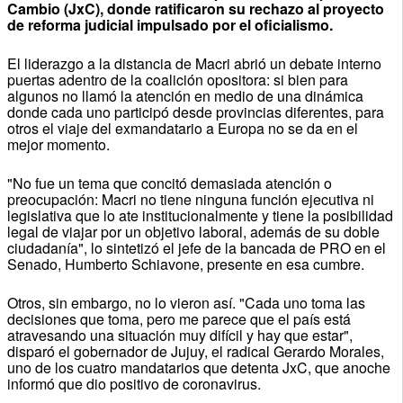
Cambio (JxC), donde ratificaron su rechazo al proyecto
de reforma judicial impulsado por el oficialismo.
El liderazgo a la distancia de Macri abrió un debate interno
puertas adentro de la coalición opositora: si bien para
algunos no llamó la atención en medio de una dinámica
donde cada uno participó desde provincias diferentes, para
otros el viaje del exmandatario a Europa no se da en el
mejor momento.
"No fue un tema que concitó demasiada atención o
preocupación: Macri no tiene ninguna función ejecutiva ni
legislativa que lo ate institucionalmente y tiene la posibilidad
legal de viajar por un objetivo laboral, además de su doble
ciudadanía", lo sintetizó el jefe de la bancada de PRO en el
Senado, Humberto Schiavone, presente en esa cumbre.
Otros, sin embargo, no lo vieron así. "Cada uno toma las
decisiones que toma, pero me parece que el país está
atravesando una situación muy difícil y hay que estar",
disparó el gobernador de Jujuy, el radical Gerardo Morales,
uno de los cuatro mandatarios que detenta JxC, que anoche
informó que dio positivo de coronavirus.