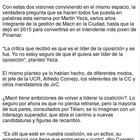
Con estas dos visiones conviviendo en el mismo espacio, la
verdadera pregunta que se hacen todos fue puesta en
palabras esta semana por Martín Yeza, varios años
integrante de la gestión de Macri en la Ciudad, hasta que la
dejó en 2015 para convertirse en el intendente más joven de
Pinamar.
"La crítica que recibió es que es el líder de la oposición y se
fue. Yo no estoy seguro de que él quiera ser líder de la
oposición", planteó Yeza.
El mismo planteo ya lo habían hecho, de diferentes modos,
el jefe de la UCR, Alfredo Cornejo, los referentes de la CC y
otros mandatarios de JxC.
¿Macri tiene ambiciones de volver a liderar la coalición?. Lo
seguro por ahora es que no piensa retirarse, pero la mayoría
de sus pares, consultados por Télam, se lo imaginan con un
liderazgo superador, que abra el camino a nuevas
candidaturas y figuras de recambio.
"Es útil que esté en nuestra coalición, es un activo, su
experiencia nos tiene que enriquecer y punto", dijo Cornejo