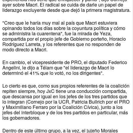
ayer sobre Macri. El radical se cuida de darle un papel de
liderazgo excluyente desde que dejó la primera magistratura.
"Creo que le haría muy mal al país que Macri estuviera
opinando todos los días sobre la coyuntura política y cómo
se administra la cuarentena", fue la mirada de Yeza,
compartida por el propio jefe de Gobierno porteño, Horacio
Rodríguez Larreta, y los referentes que no responden de
modo directo a Macri.
En cambio, el vicepresidente de PRO, el diputado Federico
Angelini, le dijo a Télam que "el liderazgo de Macri lo
determinó el 41% que lo votó, no los dirigentes".
Lo cierto es que, como sus propios referentes de la coalición
repiten siempre, hoy JxC tiene una conducción compartida,
que descansa por igual en los jefes de los tres partidos que
lo integran (Cornejo por la UCR, Patricia Bullrich por el PRO
y Maximiliano Ferraro por la Coalición Cívica), junto a los
jefes del interbloque y de los tres partidos en particular, más
los gobernadores.
Dentro de este último grupo, a la vez, el jujeño Morales