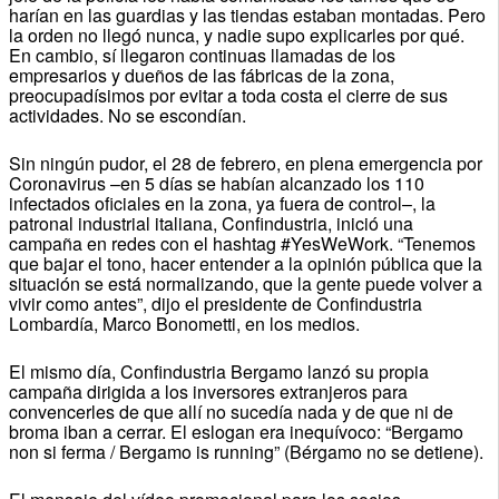
harían en las guardias y las tiendas estaban montadas. Pero
la orden no llegó nunca, y nadie supo explicarles por qué.
En cambio, sí llegaron continuas llamadas de los
empresarios y dueños de las fábricas de la zona,
preocupadísimos por evitar a toda costa el cierre de sus
actividades. No se escondían.
Sin ningún pudor, el 28 de febrero, en plena emergencia por
Coronavirus –en 5 días se habían alcanzado los 110
infectados oficiales en la zona, ya fuera de control–, la
patronal industrial italiana, Confindustria, inició una
campaña en redes con el hashtag #YesWeWork. “Tenemos
que bajar el tono, hacer entender a la opinión pública que la
situación se está normalizando, que la gente puede volver a
vivir como antes”, dijo el presidente de Confindustria
Lombardía, Marco Bonometti, en los medios.
El mismo día, Confindustria Bergamo lanzó su propia
campaña dirigida a los inversores extranjeros para
convencerles de que allí no sucedía nada y de que ni de
broma iban a cerrar. El eslogan era inequívoco: “Bergamo
non si ferma / Bergamo is running” (Bérgamo no se detiene).