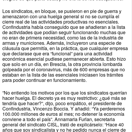
Los sindicatos, en bloque, se pusieron en pie de guerra y
amenazaron con una huelga general si no se cumplía el
cierre real de las actividades productivas no esenciales.
Confindustria había conseguido que se añadieran a la lista
de actividades que podían seguir funcionando muchas que
no eran de primera necesidad, como las de la industria de
armas y municiones. Además, incluyeron una especie de
cláusula que permitía, en la práctica, que cualquier empresa
que declarase que era “funcional” para una actividad
económica esencial pudiese permanecer abierta. Esto hizo
que solo en un día, en Brescia, la otra provincia lombarda
golpeada por el coronavirus, más de 600 empresas que no
estaban en la lista de las esenciales iniciasen los trámites
para poder continuar en funcionamiento.
”No entiendo los motivos por los que los sindicatos querrían
hacer huelga. El decreto ya es muy restrictivo: ¿qué más se
tendría que hacer?”, dijo, poco empático, el presidente de
Confindustria, Vincenzo Boccia. Y añadió: “Ya perderemos
100.000 millones de euros al mes; no detener la economía
conviene a todo el país”. Annamaria Furlan, secretaria
general del sindicato CISL, trató de explicárselo: “Hace 40
años que soy sindicalista y no he pedido nunca el cierre de