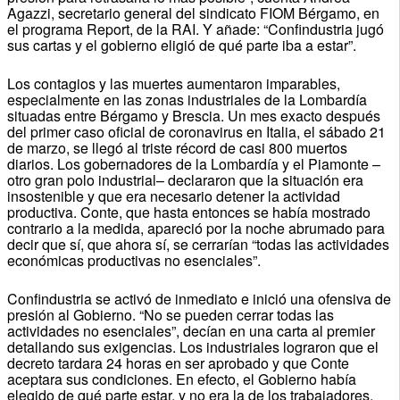
Agazzi, secretario general del sindicato FIOM Bérgamo, en
el programa Report, de la RAI. Y añade: “Confindustria jugó
sus cartas y el gobierno eligió de qué parte iba a estar”.
Los contagios y las muertes aumentaron imparables,
especialmente en las zonas industriales de la Lombardía
situadas entre Bérgamo y Brescia. Un mes exacto después
del primer caso oficial de coronavirus en Italia, el sábado 21
de marzo, se llegó al triste récord de casi 800 muertos
diarios. Los gobernadores de la Lombardía y el Piamonte –
otro gran polo industrial– declararon que la situación era
insostenible y que era necesario detener la actividad
productiva. Conte, que hasta entonces se había mostrado
contrario a la medida, apareció por la noche abrumado para
decir que sí, que ahora sí, se cerrarían “todas las actividades
económicas productivas no esenciales”.
Confindustria se activó de inmediato e inició una ofensiva de
presión al Gobierno. “No se pueden cerrar todas las
actividades no esenciales”, decían en una carta al premier
detallando sus exigencias. Los industriales lograron que el
decreto tardara 24 horas en ser aprobado y que Conte
aceptara sus condiciones. En efecto, el Gobierno había
elegido de qué parte estar, y no era la de los trabajadores.