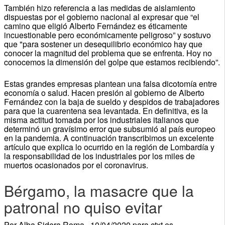
También hizo referencia a las medidas de aislamiento
dispuestas por el gobierno nacional al expresar que “el
camino que eligió Alberto Fernández es éticamente
incuestionable pero económicamente peligroso” y sostuvo
que "para sostener un desequilibrio económico hay que
conocer la magnitud del problema que se enfrenta. Hoy no
conocemos la dimensión del golpe que estamos recibiendo”.
Estas grandes empresas plantean una falsa dicotomía entre
economía o salud. Hacen presión al gobierno de Alberto
Fernández con la baja de sueldo y despidos de trabajadores
para que la cuarentena sea levantada. En definitiva, es la
misma actitud tomada por los industriales italianos que
determinó un gravísimo error que subsumió al país europeo
en la pandemia. A continuación transcribimos un excelente
artículo que explica lo ocurrido en la región de Lombardía y
la responsabilidad de los industriales por los miles de
muertos ocasionados por el coronavirus.
Bérgamo, la masacre que la
patronal no quiso evitar
Por Alba Sidera Roma , 10/04/2020 para ctxt.es