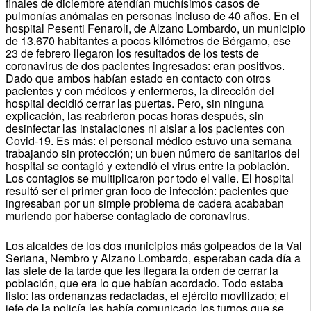
finales de diciembre atendían muchísimos casos de
pulmonías anómalas en personas incluso de 40 años. En el
hospital Pesenti Fenaroli, de Alzano Lombardo, un municipio
de 13.670 habitantes a pocos kilómetros de Bérgamo, ese
23 de febrero llegaron los resultados de los tests de
coronavirus de dos pacientes ingresados: eran positivos.
Dado que ambos habían estado en contacto con otros
pacientes y con médicos y enfermeros, la dirección del
hospital decidió cerrar las puertas. Pero, sin ninguna
explicación, las reabrieron pocas horas después, sin
desinfectar las instalaciones ni aislar a los pacientes con
Covid-19. Es más: el personal médico estuvo una semana
trabajando sin protección; un buen número de sanitarios del
hospital se contagió y extendió el virus entre la población.
Los contagios se multiplicaron por todo el valle. El hospital
resultó ser el primer gran foco de infección: pacientes que
ingresaban por un simple problema de cadera acababan
muriendo por haberse contagiado de coronavirus.
Los alcaldes de los dos municipios más golpeados de la Val
Seriana, Nembro y Alzano Lombardo, esperaban cada día a
las siete de la tarde que les llegara la orden de cerrar la
población, que era lo que habían acordado. Todo estaba
listo: las ordenanzas redactadas, el ejército movilizado; el
jefe de la policía les había comunicado los turnos que se