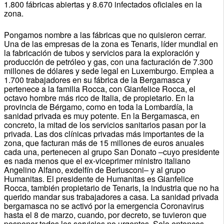
1.800 fábricas abiertas y 8.670 infectados oficiales en la
zona.
Pongamos nombre a las fábricas que no quisieron cerrar.
Una de las empresas de la zona es Tenaris, líder mundial en
la fabricación de tubos y servicios para la exploración y
producción de petróleo y gas, con una facturación de 7.300
millones de dólares y sede legal en Luxemburgo. Emplea a
1.700 trabajadores en su fábrica de la Bergamasca y
pertenece a la familia Rocca, con Gianfelice Rocca, el
octavo hombre más rico de Italia, de propietario. En la
provincia de Bérgamo, como en toda la Lombardía, la
sanidad privada es muy potente. En la Bergamasca, en
concreto, la mitad de los servicios sanitarios pasan por la
privada. Las dos clínicas privadas más importantes de la
zona, que facturan más de 15 millones de euros anuales
cada una, pertenecen al grupo San Donato –cuyo presidente
es nada menos que el ex-viceprimer ministro italiano
Angelino Alfano, exdelfín de Berlusconi– y al grupo
Humanitas. El presidente de Humanitas es Gianfelice
Rocca, también propietario de Tenaris, la industria que no ha
querido mandar sus trabajadores a casa. La sanidad privada
bergamasca no se activó por la emergencia Coronavirus
hasta el 8 de marzo, cuando, por decreto, se tuvieron que
posponer todos los servicios no urgentes. Solo entonces