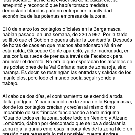
arrepintió y reconoció que había tomado medidas
demasiado blandas para no entorpecer la actividad
económica de las potentes empresas de la zona.
El 8 de marzo los contagios oficiales en la Bergamasca
habían pasado, en una semana, de 220 a 997. Por la tarde
se filtró que el Gobierno quería aislar la Lombardía. Después
de horas de caos en que muchos abandonaron Milán en
estampida, Giuseppe Conte apareció, ya de madrugada, en
una confusa rueda de prensa a través de Facebook para
anunciar el decreto. No era lo que esperaban los alcaldes de
las poblaciones de la Val Seriana: nada de zona roja, sino
naranja. Es decir, se restringían las entradas y salidas de los
municipios, pero todo el mundo podía seguir yendo al
trabajo.
Al cabo de dos días, el confinamiento se extendió a toda
Italia por igual. Y nada cambió en la zona de la Bergamasca,
donde los contagios crecían y crecían al mismo ritmo
imparable de sus fábricas funcionando a toda máquina.
“Cuando todos en la zona, sobre todo en Nembro y Alzano
Lombardo, daban por descontado que se iba a declarar la
zona roja, algunas empresas importantes de la zona hicieron
presión para retrasarla lo más posible”, cuenta Andrea