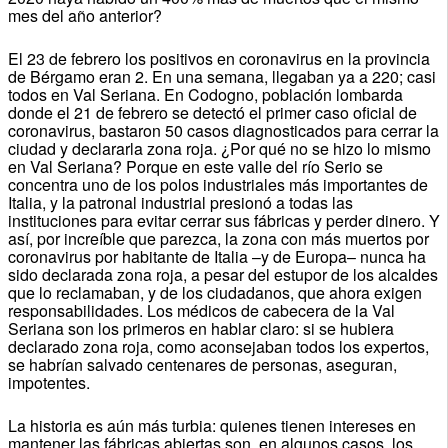
mes del año anterior?
El 23 de febrero los positivos en coronavirus en la provincia
de Bérgamo eran 2. En una semana, llegaban ya a 220; casi
todos en Val Seriana. En Codogno, población lombarda
donde el 21 de febrero se detectó el primer caso oficial de
coronavirus, bastaron 50 casos diagnosticados para cerrar la
ciudad y declararla zona roja. ¿Por qué no se hizo lo mismo
en Val Seriana? Porque en este valle del río Serio se
concentra uno de los polos industriales más importantes de
Italia, y la patronal industrial presionó a todas las
instituciones para evitar cerrar sus fábricas y perder dinero. Y
así, por increíble que parezca, la zona con más muertos por
coronavirus por habitante de Italia –y de Europa– nunca ha
sido declarada zona roja, a pesar del estupor de los alcaldes
que lo reclamaban, y de los ciudadanos, que ahora exigen
responsabilidades. Los médicos de cabecera de la Val
Seriana son los primeros en hablar claro: si se hubiera
declarado zona roja, como aconsejaban todos los expertos,
se habrían salvado centenares de personas, aseguran,
impotentes.
La historia es aún más turbia: quienes tienen intereses en
mantener las fábricas abiertas son, en algunos casos, los