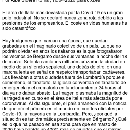
El área de Italia más devastada por la Covid-19 es un gran
polo industrial. No se declaró nunca zona roja debido a las
presiones de los empresarios. El coste en vidas humanas ha
sido catastrófico
Hay imágenes que marcan una época, que quedan
grabadas en el imaginario colectivo de un país. La que no
podrán olvidar en años los italianos es la que fotografiaron
los vecinos de Bérgamo desde sus ventanas la noche del 18
de marzo. Setenta camiones militares cruzaron la ciudad en
medio de un silencio sepulcral, uno detrás de otro, en una
marcha lenta en señal de respeto: transportaban cadáveres.
Los llevaban a otras ciudades fuera de Lombardía porque el
cementerio, el tanatorio, la iglesia convertida en tanatorio de
emergencia y el crematorio en funcionamiento 24 horas al
día ya no daban abasto. La imagen plasmaba la magnitud de
la tragedia en curso en el área de Italia más afectada por el
coronavirus. Al día siguiente, el país amaneció con la noticia
de que era el primero en el mundo en muertes oficiales por
Covid-19, la mayoría en la Lombardía. Pero, ¿por qué la
situación es tan dramática precisamente en Bérgamo? ¿Qué
es lo que ha pasado en esa zona para que en marzo de
2020 haya habido un 400% más de muertos que el mismo