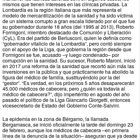
mismos que tienen intereses en las clínicas privadas. La
Lombardía es la región italiana que más representa el
modelo de mercantilización de la sanidad y ha sido víctima
de un sistema corrupto a gran escala liderado por el que fue
su gobernador durante 18 años (del 1995 al 2013), Roberto
Formigoni, miembro destacado de Comunión y Liberación
(CyL). Era del partido de Berlusconi, quien le definía como
“gobernador vitalicio de la Lombardía”, pero contó siempre
con el apoyo de la Liga, que gobierna la región desde que
Formigoni se fue, acusado –y luego condenado– por
corrupción en la sanidad. Su sucesor, Roberto Maroni, inició
en 2017 una reforma de la sanidad que recortó aún más las
inversiones en la pública y que prácticamente ha abolido la
figura del médico de familia, sustituyéndolo por la del
“gestor”. “Es verdad, en los próximos 5 años desaparecerán
45.000 médicos de cabecera, pero ¿quién va todavía al
médico de cabecera?”, dijo impertérrito en agosto del año
pasado el político de la Liga Giancarlo Giorgetti, entonces
vicesecretario de Estado del Gobierno Conte-Salvini.
La epidemia en la zona de Bérgamo, la llamada
Bergamasca, se inició oficialmente la tarde del domingo 23
de febrero, aunque los médicos de cabecera –en primera
línea de la denuncia de la situación– aseguran que ya desde