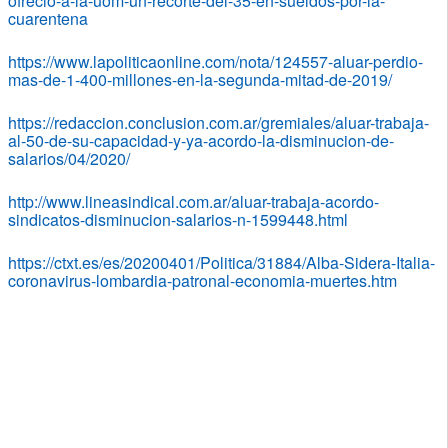
ofrecio-a-la-uom-un-recorte-del-35-en-sueldos-por-la-
cuarentena
https://www.lapoliticaonline.com/nota/124557-aluar-perdio-
mas-de-1-400-millones-en-la-segunda-mitad-de-2019/
https://redaccion.conclusion.com.ar/gremiales/aluar-trabaja-
al-50-de-su-capacidad-y-ya-acordo-la-disminucion-de-
salarios/04/2020/
http://www.lineasindical.com.ar/aluar-trabaja-acordo-
sindicatos-disminucion-salarios-n-1599448.html
https://ctxt.es/es/20200401/Politica/31884/Alba-Sidera-Italia-
coronavirus-lombardia-patronal-economia-muertes.htm