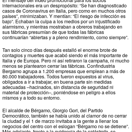
El mensaje del vídeo promocional para los socios
internacionales era un despropósito: “Se han diagnosticado
casos de Coronavirus en Italia, pero como en muchos otros
países”, minimizaban. Y mentían: “El riesgo de infección es
bajo”. Echaban la culpa a los medios por un injustificado
alarmismo, y mientras mostraban a obreros trabajando en
sus fábricas presumían de que todas las fábricas
continuarían “abiertas y a pleno rendimiento, como siempre”.
Tan solo cinco días después estalló el enorme brote de
contagios y muertes que acabó siendo el más importante de
Italia y de Europa. Pero ni así retiraron la campaña, ni mucho
menos se plantearon cerrar las fábricas. Confindustria
Bergamo agrupa a 1.200 empresas que emplean a más de
80.000 trabajadores. Todos fueron expuestos al virus,
obligados a ir a trabajar, en buena parte sin medidas
adecuadas –hacinados, sin distancia de seguridad ni
material de protección–, poniéndose en peligro a ellos
mismos y a todo su entorno.
El alcalde de Bérgamo, Giorgio Gori, del Partido
Democrático, también se había unido al clamor de no cerrar
la ciudad y el 1 de marzo invitaba a la gente a llenar los
negocios del centro con el eslogan “Bérgamo no se detiene”.
Más adelante, frente a la evidencia de la catástrofe, se