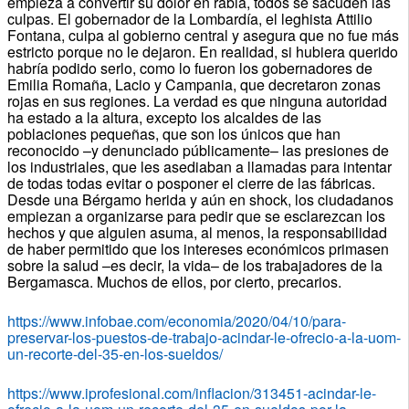
empieza a convertir su dolor en rabia, todos se sacuden las
culpas. El gobernador de la Lombardía, el leghista Attilio
Fontana, culpa al gobierno central y asegura que no fue más
estricto porque no le dejaron. En realidad, si hubiera querido
habría podido serlo, como lo fueron los gobernadores de
Emilia Romaña, Lacio y Campania, que decretaron zonas
rojas en sus regiones. La verdad es que ninguna autoridad
ha estado a la altura, excepto los alcaldes de las
poblaciones pequeñas, que son los únicos que han
reconocido –y denunciado públicamente– las presiones de
los industriales, que les asediaban a llamadas para intentar
de todas todas evitar o posponer el cierre de las fábricas.
Desde una Bérgamo herida y aún en shock, los ciudadanos
empiezan a organizarse para pedir que se esclarezcan los
hechos y que alguien asuma, al menos, la responsabilidad
de haber permitido que los intereses económicos primasen
sobre la salud –es decir, la vida– de los trabajadores de la
Bergamasca. Muchos de ellos, por cierto, precarios.
https://www.infobae.com/economia/2020/04/10/para-
preservar-los-puestos-de-trabajo-acindar-le-ofrecio-a-la-uom-
un-recorte-del-35-en-los-sueldos/
https://www.iprofesional.com/inflacion/313451-acindar-le-