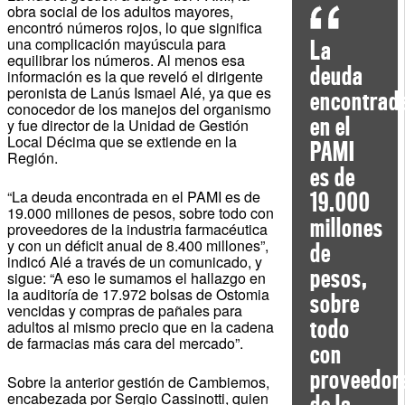
obra social de los adultos mayores,
encontró números rojos, lo que significa
una complicación mayúscula para
La
equilibrar los números. Al menos esa
deuda
información es la que reveló el dirigente
peronista de Lanús Ismael Alé, ya que es
encontrad
conocedor de los manejos del organismo
en el
y fue director de la Unidad de Gestión
Local Décima que se extiende en la
PAMI
Región.
es de
“La deuda encontrada en el PAMI es de
19.000
19.000 millones de pesos, sobre todo con
millones
proveedores de la industria farmacéutica
y con un déficit anual de 8.400 millones”,
de
indicó Alé a través de un comunicado, y
pesos,
sigue: “A eso le sumamos el hallazgo en
la auditoría de 17.972 bolsas de Ostomia
sobre
vencidas y compras de pañales para
todo
adultos al mismo precio que en la cadena
de farmacias más cara del mercado”.
con
proveedor
Sobre la anterior gestión de Cambiemos,
encabezada por Sergio Cassinotti, quien
de la