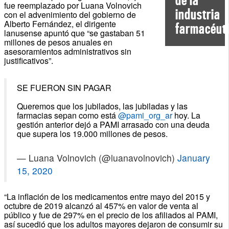
fue reemplazado por Luana Volnovich
industria
con el advenimiento del gobierno de
Alberto Fernández, el dirigente
farmacéut
lanusense apuntó que “se gastaban 51
millones de pesos anuales en
asesoramientos administrativos sin
justificativos”.
SE FUERON SIN PAGAR
Queremos que los jubilados, las jubiladas y las
farmacias sepan como está
@pami_org_ar
hoy. La
gestión anterior dejó a PAMI arrasado con una deuda
que supera los 19.000 millones de pesos.
— Luana Volnovich (@luanavolnovich)
January
15, 2020
“La inflación de los medicamentos entre mayo del 2015 y
octubre de 2019 alcanzó al 457% en valor de venta al
público y fue de 297% en el precio de los afiliados al PAMI,
así sucedió que los adultos mayores dejaron de consumir su