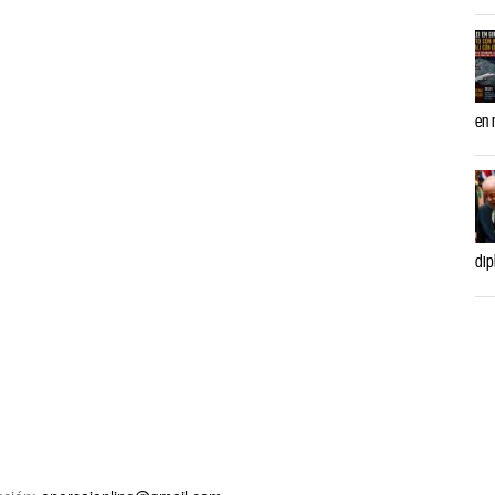
en 
dip