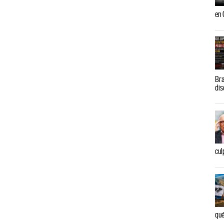
en 
Bra
dis
cul
qué