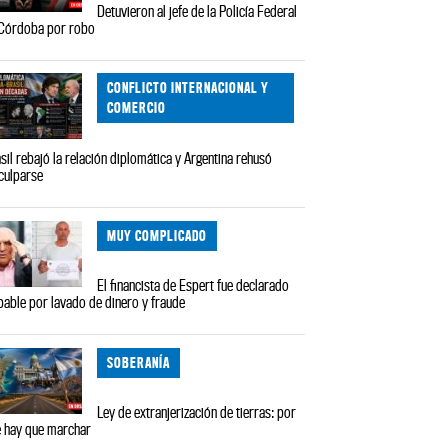
Detuvieron al jefe de la Policía Federal
Córdoba por robo
CONFLICTO INTERNACIONAL Y
COMERCIO
sil rebajó la relación diplomática y Argentina rehusó
culparse
MUY COMPLICADO
El financista de Espert fue declarado
pable por lavado de dinero y fraude
SOBERANÍA
Ley de extranjerización de tierras: por
 hay que marchar