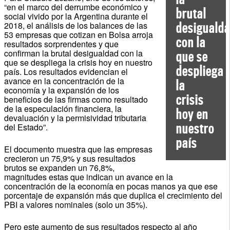
“en el marco del derrumbe económico y
brutal
social vivido por la Argentina durante el
desiguald
2018, el análisis de los balances de las
53 empresas que cotizan en Bolsa arroja
con la
resultados sorprendentes y que
confirman la brutal desigualdad con la
que se
que se despliega la crisis hoy en nuestro
despliega
país. Los resultados evidencian el
avance en la concentración de la
la
economía y la expansión de los
crisis
beneficios de las firmas como resultado
de la especulación financiera, la
hoy en
devaluación y la permisividad tributaria
nuestro
del Estado”.
país
El documento muestra que las empresas
crecieron un 75,9% y sus resultados
brutos se expanden un 76,8%,
magnitudes estas que indican un avance en la
concentración de la economía en pocas manos ya que ese
porcentaje de expansión más que duplica el crecimiento del
PBI a valores nominales (solo un 35%).
Pero este aumento de sus resultados respecto al año