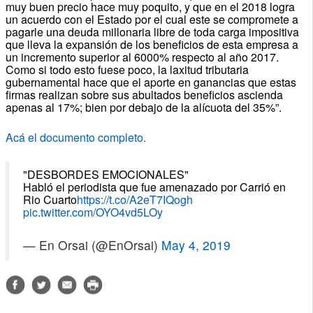
muy buen precio hace muy poquito, y que en el 2018 logra
un acuerdo con el Estado por el cual este se compromete a
pagarle una deuda millonaria libre de toda carga impositiva
que lleva la expansión de los beneficios de esta empresa a
un incremento superior al 6000% respecto al año 2017.
Como si todo esto fuese poco, la laxitud tributaria
gubernamental hace que el aporte en ganancias que estas
firmas realizan sobre sus abultados beneficios ascienda
apenas al 17%; bien por debajo de la alícuota del 35%”.
Acá el documento completo.
"DESBORDES EMOCIONALES"
Habló el periodista que fue amenazado por Carrió en
Rio Cuarto
https://t.co/A2eT7IQogh
pic.twitter.com/OYO4vd5LOy
— En Orsai (@EnOrsai)
May 4, 2019