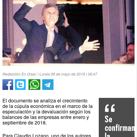
Redacción En Orsai // Lunes 06 de mayo de 2019 | 09:47
El documento se analiza el crecimiento
de la cúpula económica en el marco de la
especulación y la devaluación según los
balances de las empresas entre enero y
Se
septiembre de 2018.
confirman
la
Para Claudio Lozano, uno de los autores,