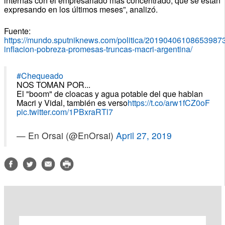
internas con el empresariado más concentrado, que se están
expresando en los últimos meses”, analizó.
Fuente:
https://mundo.sputniknews.com/politica/201904061086539873
inflacion-pobreza-promesas-truncas-macri-argentina
/
#Chequeado
NOS TOMAN POR...
El "boom" de cloacas y agua potable del que hablan
Macri y Vidal, también es verso
https://t.co/arw1fCZ0oF
pic.twitter.com/1PBxraRTl7
— En Orsai (@EnOrsai)
April 27, 2019