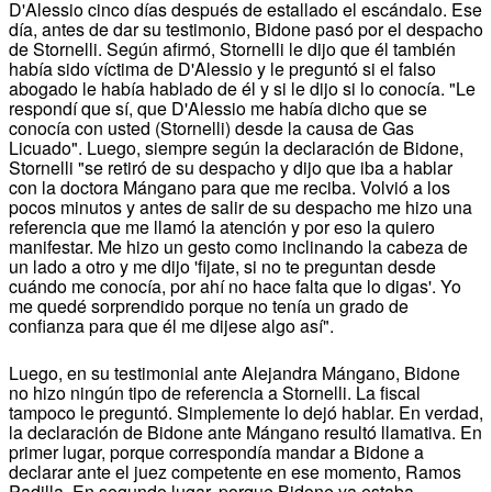
D'Alessio cinco días después de estallado el escándalo. Ese
día, antes de dar su testimonio, Bidone pasó por el despacho
de Stornelli. Según afirmó, Stornelli le dijo que él también
había sido víctima de D'Alessio y le preguntó si el falso
abogado le había hablado de él y si le dijo si lo conocía. "Le
respondí que sí, que D'Alessio me había dicho que se
conocía con usted (Stornelli) desde la causa de Gas
Licuado". Luego, siempre según la declaración de Bidone,
Stornelli "se retiró de su despacho y dijo que iba a hablar
con la doctora Mángano para que me reciba. Volvió a los
pocos minutos y antes de salir de su despacho me hizo una
referencia que me llamó la atención y por eso la quiero
manifestar. Me hizo un gesto como inclinando la cabeza de
un lado a otro y me dijo 'fijate, si no te preguntan desde
cuándo me conocía, por ahí no hace falta que lo digas'. Yo
me quedé sorprendido porque no tenía un grado de
confianza para que él me dijese algo así".
Luego, en su testimonial ante Alejandra Mángano, Bidone
no hizo ningún tipo de referencia a Stornelli. La fiscal
tampoco le preguntó. Simplemente lo dejó hablar. En verdad,
la declaración de Bidone ante Mángano resultó llamativa. En
primer lugar, porque correspondía mandar a Bidone a
declarar ante el juez competente en ese momento, Ramos
Padilla. En segundo lugar, porque Bidone ya estaba