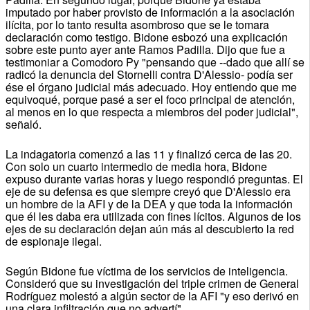
imputado por haber provisto de información a la asociación
ilícita, por lo tanto resulta asombroso que se le tomara
declaración como testigo. Bidone esbozó una explicación
sobre este punto ayer ante Ramos Padilla. Dijo que fue a
testimoniar a Comodoro Py "pensando que --dado que allí se
radicó la denuncia del Stornelli contra D'Alessio- podía ser
ése el órgano judicial más adecuado. Hoy entiendo que me
equivoqué, porque pasé a ser el foco principal de atención,
al menos en lo que respecta a miembros del poder judicial",
señaló.
La indagatoria comenzó a las 11 y finalizó cerca de las 20.
Con solo un cuarto intermedio de media hora, Bidone
expuso durante varias horas y luego respondió preguntas. El
eje de su defensa es que siempre creyó que D'Alessio era
un hombre de la AFI y de la DEA y que toda la información
que él les daba era utilizada con fines lícitos. Algunos de los
ejes de su declaración dejan aún más al descubierto la red
de espionaje ilegal.
Según Bidone fue víctima de los servicios de inteligencia.
Consideró que su investigación del triple crimen de General
Rodríguez molestó a algún sector de la AFI "y eso derivó en
una clara infiltración que no advertí".