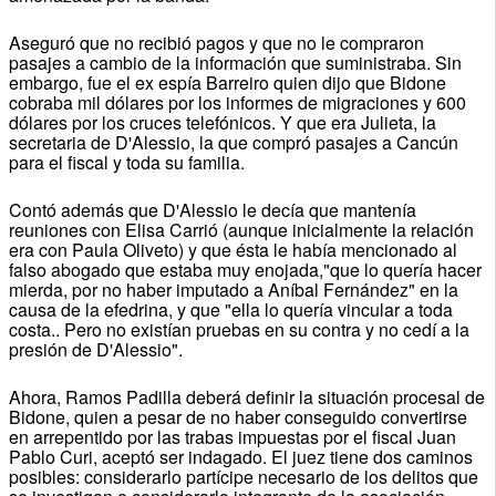
Aseguró que no recibió pagos y que no le compraron
pasajes a cambio de la información que suministraba. Sin
embargo, fue el ex espía Barreiro quien dijo que Bidone
cobraba mil dólares por los informes de migraciones y 600
dólares por los cruces telefónicos. Y que era Julieta, la
secretaria de D'Alessio, la que compró pasajes a Cancún
para el fiscal y toda su familia.
Contó además que D'Alessio le decía que mantenía
reuniones con Elisa Carrió (aunque inicialmente la relación
era con Paula Oliveto) y que ésta le había mencionado al
falso abogado que estaba muy enojada,"que lo quería hacer
mierda, por no haber imputado a Aníbal Fernández" en la
causa de la efedrina, y que "ella lo quería vincular a toda
costa.. Pero no existían pruebas en su contra y no cedí a la
presión de D'Alessio".
Ahora, Ramos Padilla deberá definir la situación procesal de
Bidone, quien a pesar de no haber conseguido convertirse
en arrepentido por las trabas impuestas por el fiscal Juan
Pablo Curi, aceptó ser indagado. El juez tiene dos caminos
posibles: considerarlo partícipe necesario de los delitos que