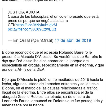
JUSTICIA ADICTA
Causa de las fotocopias: el único empresario que está
preso es porque se negó a acusar a
CFK
https://t.co/MNykuh9g2M
pic.twitter.com/JQ09QzwEUz
— En Orsai (@EnOrsai)
17 de abril de 2019
Bidone reconoció que el ex espía Rolando Barreiro le
presentó a Marcelo D´Alessio. Su versión es que Barreiro le
dijo que D'Alessio iba a colaborar con él porque era
especialista en drogas, específicamente en la efedrina, y que
era de la AFI y de la DEA.
Dijo que D'Alessio le pidió, entre mediados de 2016 hasta la
fecha, algunos listado de llamados entrantes y salientes a
Bidone, en el marco de las causas relacionadas al tráfico
ilegal de la efedrina. Entre ellos se encontraba el de la
abogada Giselle Robles. La letrada, ex defensora de
Leonardo Fariña, denunció en Dolores que fue perseguida y
amenazada por la banda.