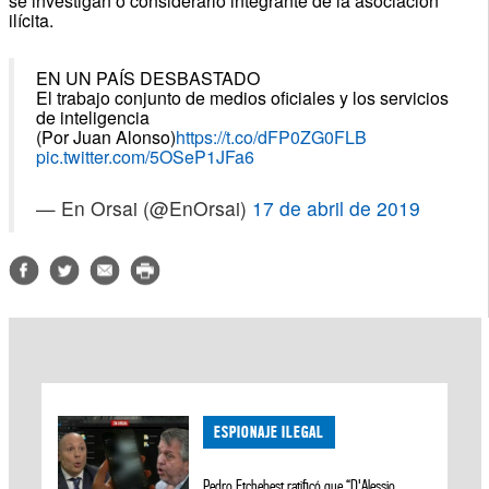
se investigan o considerarlo integrante de la asociación
ilícita.
EN UN PAÍS DESBASTADO
El trabajo conjunto de medios oficiales y los servicios
de inteligencia
(Por Juan Alonso)
https://t.co/dFP0ZG0FLB
pic.twitter.com/5OSeP1JFa6
— En Orsai (@EnOrsai)
17 de abril de 2019
ESPIONAJE ILEGAL
Pedro Etchebest ratificó que “D'Alessio