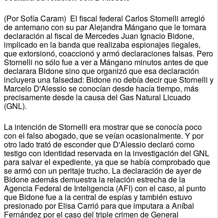
(Por Sofía Caram) El fiscal federal Carlos Stornelli arregló
de antemano con su par Alejandra Mángano que le tomara
declaración al fiscal de Mercedes Juan Ignacio Bidone,
implicado en la banda que realizaba espionajes ilegales,
que extorsionó, coaccionó y armó declaraciones falsas. Pero
Stornelli no sólo fue a ver a Mángano minutos antes de que
declarara Bidone sino que organizó que esa declaración
incluyera una falsedad: Bidone no debía decir que Stornelli y
Marcelo D'Alessio se conocían desde hacía tiempo, más
precisamente desde la causa del Gas Natural Licuado
(GNL).
La intención de Stornelli era mostrar que se conocía poco
con el falso abogado, que se veían ocasionalmente. Y por
otro lado trató de esconder que D'Alessio declaró como
testigo con identidad reservada en la investigación del GNL
para salvar el expediente, ya que se había comprobado que
se armó con un peritaje trucho. La declaración de ayer de
Bidone además demuestra la relación estrecha de la
Agencia Federal de Inteligencia (AFI) con el caso, al punto
que Bidone fue a la central de espías y también estuvo
presionado por Elisa Carrió para que imputara a Aníbal
Fernández por el caso del triple crimen de General