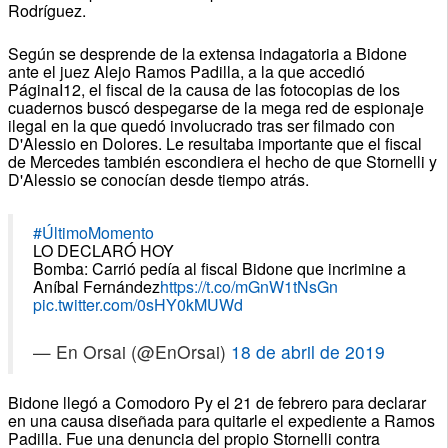
Rodríguez.
Según se desprende de la extensa indagatoria a Bidone
ante el juez Alejo Ramos Padilla, a la que accedió
PáginaI12, el fiscal de la causa de las fotocopias de los
cuadernos buscó despegarse de la mega red de espionaje
ilegal en la que quedó involucrado tras ser filmado con
D'Alessio en Dolores. Le resultaba importante que el fiscal
de Mercedes también escondiera el hecho de que Stornelli y
D'Alessio se conocían desde tiempo atrás.
#ÚltimoMomento
LO DECLARÓ HOY
Bomba: Carrió pedía al fiscal Bidone que incrimine a
Aníbal Fernández
https://t.co/mGnW1tNsGn
pic.twitter.com/0sHY0kMUWd
— En Orsai (@EnOrsai)
18 de abril de 2019
Bidone llegó a Comodoro Py el 21 de febrero para declarar
en una causa diseñada para quitarle el expediente a Ramos
Padilla. Fue una denuncia del propio Stornelli contra