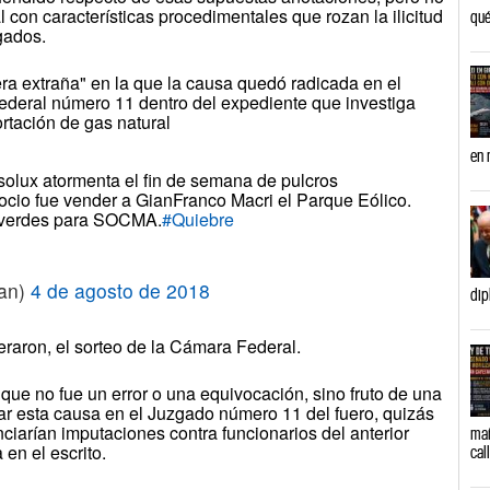
l con características procedimentales que rozan la ilicitud
qué
gados.
ra extraña" en la que la causa quedó radicada en el
ederal número 11 dentro del expediente que investiga
ortación de gas natural
en 
solux atormenta el fin de semana de pulcros
cio fue vender a GianFranco Macri el Parque Eólico.
 verdes para SOCMA.
#Quiebre
dan)
4 de agosto de 2018
dip
eraron, el sorteo de la Cámara Federal.
a que no fue un error o una equivocación, sino fruto de una
car esta causa en el Juzgado número 11 del fuero, quizás
ciarían imputaciones contra funcionarios del anterior
mañ
 en el escrito.
cal