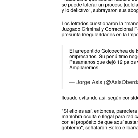
se puede tolerar un proceso judicia
y lo delictivo", subrayaron sus abo
Los letrados cuestionaron la "mane
Juzgado Criminal y Correccional F
presunta irregularidades en la imp
El arrepentido Goicoechea de I
empresarios. Su penúltimo nego
Pasamanos que dejó 12 palos
Ampliaremos.
— Jorge Asis (@AsisOber
licuado evitando así, según consid
"Si ello es así, entonces, parecier
maniobra oculta e ilegal para radi
con el propósito de que aquí sustan
gobierno", señalaron Boico e Ibarra