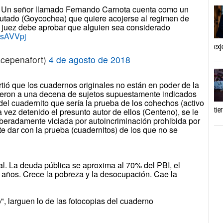
. Un señor llamado Fernando Carnota cuenta como un
putado (Goycochea) que quiere acojerse al regimen de
l juez debe aprobar que alguien sea considerado
JBsAVVpj
exj
acepenafort)
4 de agosto de 2018
rtió que los cuadernos originales no están en poder de la
uvieron a una decena de sujetos supuestamente indicados
el cuadernito que sería la prueba de los cohechos (activo
tie
a vez detenido el presunto autor de ellos (Centeno), se le
iberadamente viciada por autoincriminación prohibida por
te dar con la prueba (cuadernitos) de los que no se
ial. La deuda pública se aproxima al 70% del PBI, el
2 años. Crece la pobreza y la desocupación. Cae la
o", larguen lo de las fotocopias del cuaderno