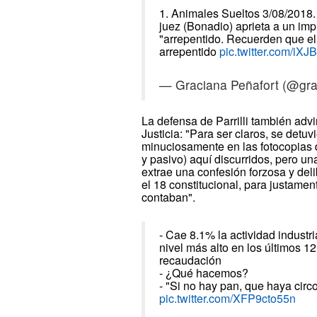
1. Animales Sueltos 3/08/2018
juez (Bonadio) aprieta a un im
"arrepentido. Recuerden que e
arrepentido
pic.twitter.com/iX
— Graciana Peñafort (@gr
La defensa de Parrilli también advi
Justicia: "Para ser claros, se det
minuciosamente en las fotocopias d
y pasivo) aquí discurridos, pero un
extrae una confesión forzosa y del
el 18 constitucional, para justamen
contaban".
- Cae 8.1% la actividad industr
nivel más alto en los últimos 1
recaudación
- ¿Qué hacemos?
- "Si no hay pan, que haya circ
pic.twitter.com/XFP9cto55n