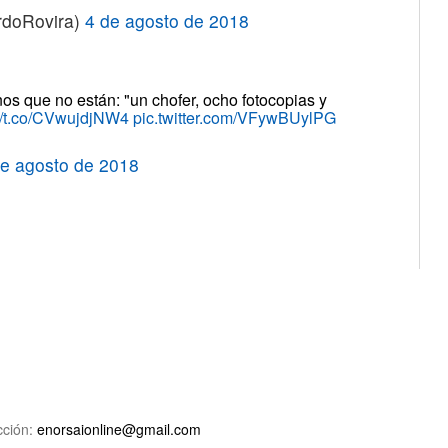
rdoRovira)
4 de agosto de 2018
s que no están: "un chofer, ocho fotocopias y
://t.co/CVwujdjNW4
pic.twitter.com/VFywBUylPG
de agosto de 2018
ción:
enorsaionline@gmail.com