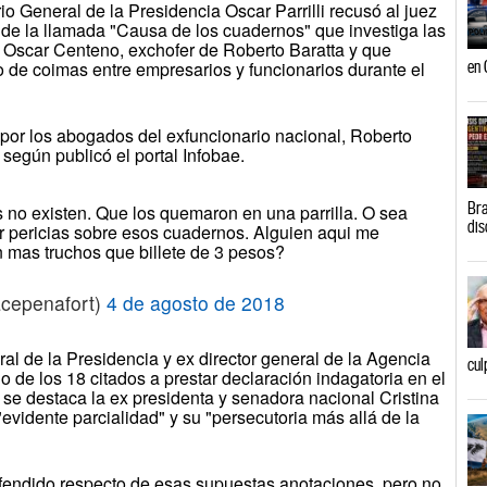
o General de la Presidencia Oscar Parrilli recusó al juez
 de la llamada "Causa de los cuadernos" que investiga las
 Oscar Centeno, exchofer de Roberto Baratta y que
o de coimas entre empresarios y funcionarios durante el
en 
por los abogados del exfuncionario nacional, Roberto
 según publicó el portal Infobae.
Bra
 no existen. Que los quemaron en una parrilla. O sea
dis
 pericias sobre esos cuadernos. Alguien aqui me
mas truchos que billete de 3 pesos?
acepenafort)
4 de agosto de 2018
eral de la Presidencia y ex director general de la Agencia
cul
no de los 18 citados a prestar declaración indagatoria en el
 se destaca la ex presidenta y senadora nacional Cristina
evidente parcialidad" y su "persecutoria más allá de la
efendido respecto de esas supuestas anotaciones, pero no