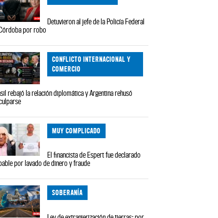
Detuvieron al jefe de la Policía Federal
Córdoba por robo
CONFLICTO INTERNACIONAL Y
COMERCIO
sil rebajó la relación diplomática y Argentina rehusó
culparse
MUY COMPLICADO
El financista de Espert fue declarado
pable por lavado de dinero y fraude
SOBERANÍA
Ley de extranjerización de tierras: por