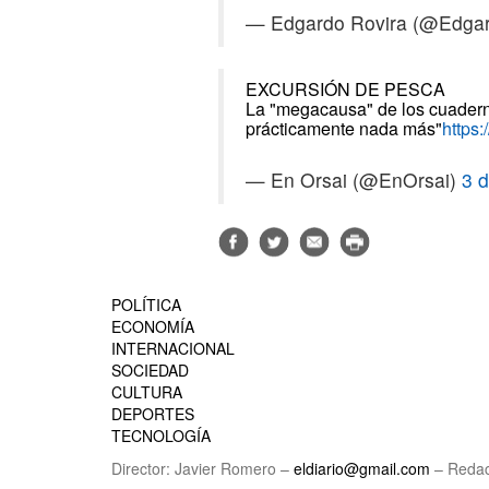
— Edgardo Rovira (@Edga
EXCURSIÓN DE PESCA
La "megacausa" de los cuaderno
prácticamente nada más"
https
— En Orsai (@EnOrsai)
3 
POLÍTICA
ECONOMÍA
INTERNACIONAL
SOCIEDAD
CULTURA
DEPORTES
TECNOLOGÍA
Director: Javier Romero –
eldiario@gmail.com
– Redac