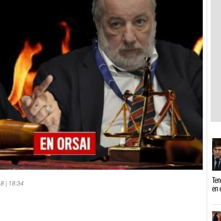
Ten
8 | 18:34
en 