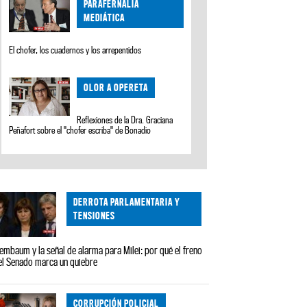
PARAFERNALIA
MEDIÁTICA
El chofer, los cuadernos y los arrepentidos
OLOR A OPERETA
Reflexiones de la Dra. Graciana
Peñafort sobre el "chofer escriba" de Bonadio
DERROTA PARLAMENTARIA Y
TENSIONES
embaum y la señal de alarma para Milei: por qué el freno
el Senado marca un quiebre
CORRUPCIÓN POLICIAL