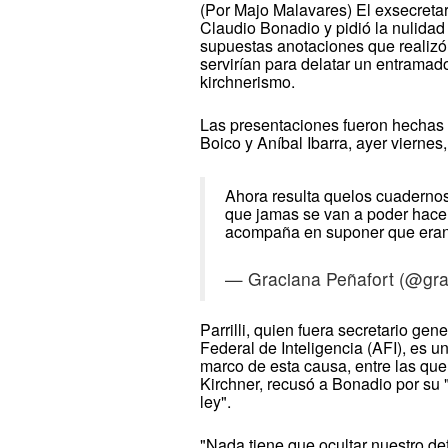
(Por Majo Malavares) El exsecretari
Claudio Bonadio y pidió la nulidad
supuestas anotaciones que realizó
servirían para delatar un entramad
kirchnerismo.
Las presentaciones fueron hechas 
Boico y Aníbal Ibarra, ayer viernes,
Ahora resulta quelos cuadernos
que jamas se van a poder hacer
acompaña en suponer que eran 
— Graciana Peñafort (@gr
Parrilli, quien fuera secretario gen
Federal de Inteligencia (AFI), es u
marco de esta causa, entre las que
Kirchner, recusó a Bonadio por su "
ley".
"Nada tiene que ocultar nuestro d