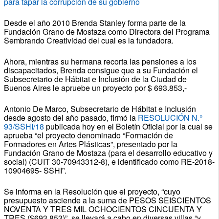
para tapar la corrupción de su gobierno
Desde el año 2010 Brenda Stanley forma parte de la
Fundación Grano de Mostaza como Directora del Programa
Sembrando Creatividad del cual es la fundadora.
Ahora, mientras su hermana recorta las pensiones a los
discapacitados, Brenda consigue que a su Fundación el
Subsecretario de Hábitat e Inclusión de la Ciudad de
Buenos Aires le apruebe un proyecto por $ 693.853,-
Antonio De Marco, Subsecretario de Hábitat e Inclusión
desde agosto del año pasado, firmó la
RESOLUCIÓN N.°
93/SSHI/18
publicada hoy en el Boletín Oficial por la cual se
aprueba “el proyecto denominado “Formación de
Formadores en Artes Plásticas”, presentado por la
Fundación Grano de Mostaza (para el desarrollo educativo y
social) (CUIT 30-70943312-8), e identificado como RE-2018-
10904695- SSHI”.
Se informa en la Resolución que el proyecto, “cuyo
presupuesto asciende a la suma de PESOS SEISCIENTOS
NOVENTA Y TRES MIL OCHOCIENTOS CINCUENTA Y
TRES ($693.853)”, se llevará a cabo en diversas villas “y