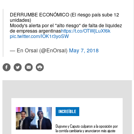
DERRUMBE ECONÓMICO (El riesgo país sube 12
unidades)
Moody's alerta por el "alto riesgo" de falta de liquidez
de empresas argentinas
https://t.co/OTWjLuXf6k
pic.twitter.com/lOK1r3yoSW
— En Orsai (@EnOrsai)
May 7, 2018
INCREÍBLE
Dujovne y Caputo culparon a la oposición por
la corrida cambiaria y anunciaron más ajuste