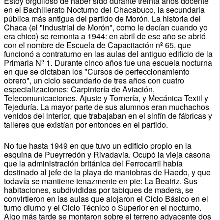
Estoy orgulloso de haber sido durante treinta años docente
en el Bachillerato Nocturno del Chacabuco, la secundaria
pública más antigua del partido de Morón. La historia del
Chaca (el "industrial de Morón", como le decían cuando yo
era chico) se remonta a 1944: en abril de ese año se abrió
con el nombre de Escuela de Capacitación nº 65, que
funcionó a contraturno en las aulas del antiguo edificio de la
Primaria Nº 1. Durante cinco años fue una escuela nocturna
en que se dictaban los "Cursos de perfeccionamiento
obrero", un ciclo secundario de tres años con cuatro
especializaciones: Carpintería de Aviación,
Telecomunicaciones. Ajuste y Tornería, y Mecánica Textil y
Tejeduría. La mayor parte de sus alumnos eran muchachos
venidos del interior, que trabajaban en el sinfín de fábricas y
talleres que existían por entonces en el partido.
No fue hasta 1949 en que tuvo un edificio propio en la
esquina de Pueyrredón y Rivadavia. Ocupó la vieja casona
que la administración británica del Ferrocarril había
destinado al jefe de la playa de maniobras de Haedo, y que
todavía se mantiene tenazmente en pie: La Beatriz. Sus
habitaciones, subdivididas por tabiques de madera, se
convirtieron en las aulas que alojaron el Ciclo Básico en el
turno diurno y el Ciclo Técnico o Superior en el nocturno.
Algo más tarde se montaron sobre el terreno adyacente dos