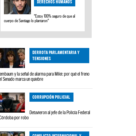
DERECHOS HUMANOS
"Estoy 100% seguro de que al
cuerpo de Santiago lo plantaron"
DERROTA PARLAMENTARIA Y
TENSIONES
embaum y la señal de alarma para Milei: por qué el freno
el Senado marca un quiebre
CORRUPCIÓN POLICIAL
Detuvieron al jefe de la Policía Federal
Córdoba por robo
CONFLICTO INTERNACIONAL Y