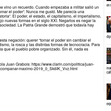
en 
 me vino un recuerdo. Cuando empezaba a militar salió un
tomar el poder”. Nunca me gustó. Me parecía una
storia”. El poder, el estado, el capitalismo, el imperialismo,
ajo nuevas formas en el siglo XXI. Negarlos es negar la
sociedad. La Patria Grande demostró que todavía hay
dip
sta negación: querer “tomar el poder sin cambiar el
tismo, la rosca y las distintas formas de tecnocracia. Para
ia que el pueblo pobre organizado. Sin él, nada es
bla Juan Grabois: https://www.clarin.com/politica/juan-
a-acompanar-maximo-2019_0_Sk6IK_Vvz.html
mañ
cal
exj