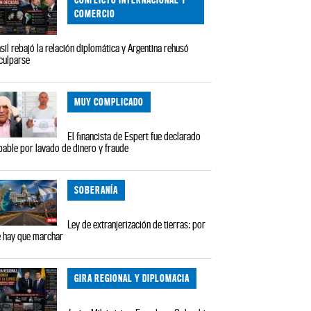
COMERCIO
sil rebajó la relación diplomática y Argentina rehusó
culparse
MUY COMPLICADO
El financista de Espert fue declarado
pable por lavado de dinero y fraude
SOBERANÍA
Ley de extranjerización de tierras: por
 hay que marchar
GIRA REGIONAL Y DIPLOMACIA