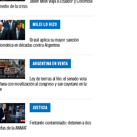
Javier Milei viaja a Ecuador y Colombia
medio de la crisis
MILEI LO HIZO
Brasil aplica su mayor sanción
lomática en décadas contra Argentina
ARGENTINA EN VENTA
Ley de tierras al filo: el senado vota
ana con movilización al congreso y san cayetano en la
le
JUSTICIA
Fentanilo contaminado: detienen a dos
efas de la ANMAT