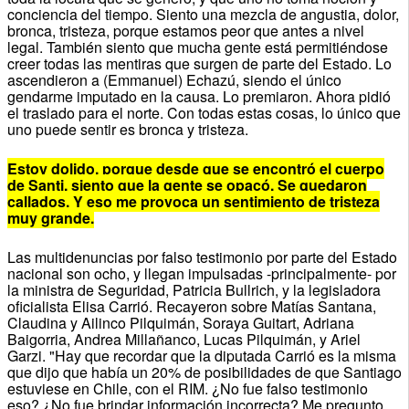
conciencia del tiempo. Siento una mezcla de angustia, dolor,
bronca, tristeza, porque estamos peor que antes a nivel
legal. También siento que mucha gente está permitiéndose
creer todas las mentiras que surgen de parte del Estado. Lo
ascendieron a (Emmanuel) Echazú, siendo el único
gendarme imputado en la causa. Lo premiaron. Ahora pidió
el traslado para el norte. Con todas estas cosas, lo único que
uno puede sentir es bronca y tristeza.
Estoy dolido, porque desde que se encontró el cuerpo
de Santi, siento que la gente se opacó. Se quedaron
callados. Y eso me provoca un sentimiento de tristeza
muy grande.
Las multidenuncias por falso testimonio por parte del Estado
nacional son ocho, y llegan impulsadas -principalmente- por
la ministra de Seguridad, Patricia Bullrich, y la legisladora
oficialista Elisa Carrió. Recayeron sobre Matías Santana,
Claudina y Ailinco Pilquimán, Soraya Guitart, Adriana
Baigorria, Andrea Millañanco, Lucas Pilquimán, y Ariel
Garzi. "Hay que recordar que la diputada Carrió es la misma
que dijo que había un 20% de posibilidades de que Santiago
estuviese en Chile, con el RIM. ¿No fue falso testimonio
eso? ¿No fue brindar información incorrecta? Me pregunto