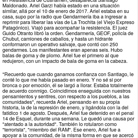
Maldonado. Ariel Garzi había estado en una situación
similar, allá por el 10 de enero de 2017. Ariel estaba en su
casa, supo por la radio que Gendarmería iba a ingresar a
reprimir para liberar las vías de La Trochita (el Viejo Expreso
Patagónico). Viajó para acompañar la resistencia. El juez
Guido Otranto libró la orden. Gendarmería, GEOF, policía de
Chubut, camiones de caballos, y hasta un hidrante
conformaron un operativo salvaje, que contó con 250
gendarmes. Los manifestantes eran apenas seis. Hubo
balas de goma y de plomo. Ariel fue el primero al que
redujeron, con un impacto de bala de goma en la cabeza.
"Recuerdo que cuando ganamos confianza con Santiago, le
conté lo que me había pasado en enero. Y no sé si por
bronca o por emoción, él se largó a llorar. Estaba totalmente
de acuerdo conmigo. Coincidimos enseguida con nuestros
pensamientos y sentires, con respecto a los pueblos, a las
comunidades", recuerda Ariel, pensando en su propia
historia, la de la represión de enero, y ligándola con la del
fatídico 1 de agosto. Después, Ariel fue detenido en el penal
14 de Esquel, durante una semana. Le quedó una causa por
"atentado a la autoridad". También lo rotularon como
"terrorista", "miembro del RAM". Ese enero, Ariel fue a
apoyar a la comunidad, de la misma forma en que se acercó