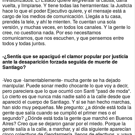
vuelta, y limpiarse. Y tiene todas las herramientas: la Justicia
hace lo que el poder Ejecutivo quiere, y el mensaje está a
cargo de los medios de comunicación. Llegás a tu casa,
prendés la tele, y ahí te mienten. Te cuentan una sola
versión, y muchas veces, en todos los canales. Y la gente lo
cree, no cuestiona nada. Por eso necesitamos
comunicarnos, que nos escuchen, y que pensemos entre
todos y todas juntxs.
-¿Sentís que se apaciguó el clamor popular por justicia
ante la desaparición forzada seguida de muerte de
Santiago?
-Veo que -lamentablemente- mucha gente se ha dejado
manipular. Puede sonar medio chocante lo que voy a decir,
pero pareciera que lo que ocurrió con Santi "pasó de moda".
Lo cierto es que nunca más nadie salió a la calle desde que
apareció el cuerpo de Santiago. Y si se han hecho marchas,
han sido muy pequeñas. Me pregunto: ¿a dónde está toda la
gente que salía cuando se cumplió el primer mes o el
segundo? ¿Dónde está toda la gente que marchó en Buenos
Aires? Creo que se dejaron ganar por el miedo. Porque la
gente salía a la calle, a marchar, y al día siguiente aparecían
cinco colectivos de Gendarmería, llenos de efectivos, y ¡vaya