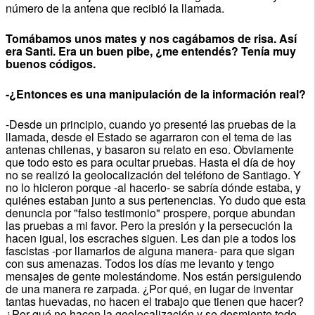
número de la antena que recibió la llamada.
Tomábamos unos mates y nos cagábamos de risa. Así
era Santi. Era un buen pibe, ¿me entendés? Tenía muy
buenos códigos.
-¿Entonces es una manipulación de la información real?
-Desde un principio, cuando yo presenté las pruebas de la
llamada, desde el Estado se agarraron con el tema de las
antenas chilenas, y basaron su relato en eso. Obviamente
que todo esto es para ocultar pruebas. Hasta el día de hoy
no se realizó la geolocalización del teléfono de Santiago. Y
no lo hicieron porque -al hacerlo- se sabría dónde estaba, y
quiénes estaban junto a sus pertenencias. Yo dudo que esta
denuncia por "falso testimonio" prospere, porque abundan
las pruebas a mi favor. Pero la presión y la persecución la
hacen igual, los escraches siguen. Les dan pie a todos los
fascistas -por llamarlos de alguna manera- para que sigan
con sus amenazas. Todos los días me levanto y tengo
mensajes de gente molestándome. Nos están persiguiendo
de una manera re zarpada. ¿Por qué, en lugar de inventar
tantas huevadas, no hacen el trabajo que tienen que hacer?
¿Por qué no hacen la geolocalización y se desmiente todo