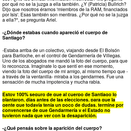
por qué no se la juzga a ella también. ¿Y (Patricia) Bullrich?
Dijo que nosotros éramos 'miembros de la RAM, financiados
por Isis'. Esas también son mentiras. ¿Por qué no se la juzga
a ella?", se pregunta Ariel.
-¿Dónde estabas cuando apareció el cuerpo de
Santiago?
-Estaba arriba de un colectivo, viajando desde El Bolsón
para Bariloche, en el control de Gendarmería de Villegas.
Uno de los abogados me mandó la foto del cuerpo, para que
lo reconozca. Imaginate lo que sentí en ese momento,
viendo la foto del cuerpo de mi amigo, al mismo tiempo que -
a través de la ventanilla- miraba a los gendarmes. Fue una
sensación de mucha impotencia y mucha rabia.
Estoy 100% seguro de que al cuerpo de Santiago lo
plantaron, días antes de las elecciones, para que la
gente que todavía tenía un poco de dudas, termine por
convencerse de que Gendarmería y el Estado no
tuvieron nada que ver con la desaparición.
-¿Qué pensás sobre la aparición del cuerpo?