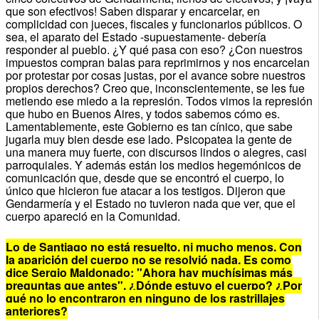
que son efectivos! Saben disparar y encarcelar, en
complicidad con jueces, fiscales y funcionarios públicos. O
sea, el aparato del Estado -supuestamente- debería
responder al pueblo. ¿Y qué pasa con eso? ¿Con nuestros
impuestos compran balas para reprimirnos y nos encarcelan
por protestar por cosas justas, por el avance sobre nuestros
propios derechos? Creo que, inconscientemente, se les fue
metiendo ese miedo a la represión. Todos vimos la represión
que hubo en Buenos Aires, y todos sabemos cómo es.
Lamentablemente, este Gobierno es tan cínico, que sabe
jugarla muy bien desde ese lado. Psicopatea la gente de
una manera muy fuerte, con discursos lindos o alegres, casi
parroquiales. Y además están los medios hegemónicos de
comunicación que, desde que se encontró el cuerpo, lo
único que hicieron fue atacar a los testigos. Dijeron que
Gendarmería y el Estado no tuvieron nada que ver, que el
cuerpo apareció en la Comunidad.
Lo de Santiago no está resuelto, ni mucho menos. Con
la aparición del cuerpo no se resolvió nada. Es como
dice Sergio Maldonado: "Ahora hay muchísimas más
preguntas que antes". ¿Dónde estuvo el cuerpo? ¿Por
qué no lo encontraron en ninguno de los rastrillajes
anteriores?