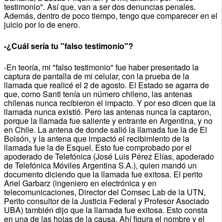
testimonio". Así que, van a ser dos denuncias penales.
Además, dentro de poco tiempo, tengo que comparecer en el
juicio por lo de enero.
-¿Cuál sería tu "falso testimonio"?
-En teoría, mi "falso testimonio" fue haber presentado la
captura de pantalla de mi celular, con la prueba de la
llamada que realicé el 2 de agosto. El Estado se agarra de
que, como Santi tenía un número chileno, las antenas
chilenas nunca recibieron el impacto. Y por eso dicen que la
llamada nunca existió. Pero las antenas nunca la captaron,
porque la llamada fue saliente y entrante en Argentina, y no
en Chile. La antena de donde salió la llamada fue la de El
Bolsón, y la antena que impactó el recibimiento de la
llamada fue la de Esquel. Esto fue comprobado por el
apoderado de Telefónica (José Luis Pérez Elías, apoderado
de Telefónica Móviles Argentina S.A.), quien mandó un
documento diciendo que la llamada fue exitosa. El perito
Ariel Garbarz (ingeniero en electrónica y en
telecomunicaciones, Director del Comsec Lab de la UTN,
Perito consultor de la Justicia Federal y Profesor Asociado
UBA) también dijo que la llamada fue exitosa. Esto consta
en una de las hojas de la causa. Ahí figura el nombre y el