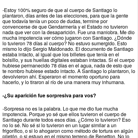
-Estoy 100% seguro de que al cuerpo de Santiago lo
plantaron, días antes de las elecciones, para que la gente
que todavía tenía un poco de dudas, termine por
convencerse de que Gendarmería y el Estado no tuvieron
nada que ver con la desaparición. Fue una maniobra. Me dio
mucha impotencia ver cómo jugaron con Santiago. ¿Dónde
lo tuvieron 78 días al cuerpo? No estuvo sumergido. Esto
mismo lo dijo Sergio Maldonado. El documento de Santiago
estaba intacto, al igual que los billetes que tenía en el
bolsillo, y sus huellas digitales estaban intactas. Si el cuerpo
hubiese permanecido 78 días en el agua, nada de esto que
te nombro hubiese estado intacto. A Santiago lo plantaron, lo
devolvieron ahí. Esperaron el momento oportuno para
hacerlo, y lo tiraron al río de una manera muy inhumana.
-¿Su aparición fue sorpresiva para vos?
-Sorpresa no es la palabra. Lo que me dio fue mucha
impotencia. Porque yo sé que ellos tuvieron el cuerpo de
Santiago durante todos esos días. ¿Cómo lo tuvieron? Eso
no lo sé. No sé si lo tuvieron en un lugar similar a un
frigorífico, o si lo ahogaron como método de tortura en algún
piletón, o si estuvo en el mismo terreno de Benetton. No lo