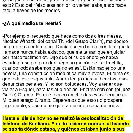
esto? Esto del "falso testimonio" lo vienen trabajando hace
rato, a través de los medios.
-¿A qué medios te referís?
-Por ejemplo, recuerdo que hace como dos o tres meses,
Nicolás Wiñazki del canal TN (del Grupo Clarín), me dedicó
un programa entero a mí. Decía que yo había mentido, que la
llamada nunca había existido, que me tenían que enjuiciar
por "falso testimonio". Dijo que el 10 de enero yo había
estado preso por prender fuego un galpón de La Trochita,
cuando todos sabemos que no es así. Están haciendo una
novela, una construcción mediática muy alevosa. El tema es
que esto es desgastante. Ahora tengo más audiencias, más
denuncias penales. Y no son boludeces. Voy a tener que
viajar a Esquel, para las audiencias. Encima son con (el juez
Guido) Otranto. Porque recaen en él todas estas denuncias.
Mi buen amigo Otranto. Esperemos que esto no prospere
legalmente, y que no me quiera meter en cana de nuevo.
Hasta el día de hoy no se realizó la geolocalización del
teléfono de Santiago. Y no lo hicieron porque -al hacerlo-
se sabría dónde estaba, y quiénes estaban junto a sus