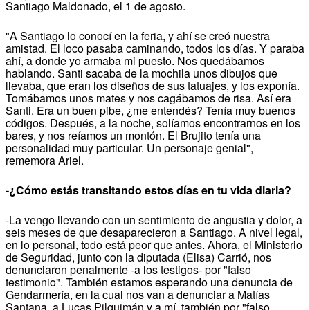
Santiago Maldonado, el 1 de agosto.
"A Santiago lo conocí en la feria, y ahí se creó nuestra
amistad. El loco pasaba caminando, todos los días. Y paraba
ahí, a donde yo armaba mi puesto. Nos quedábamos
hablando. Santi sacaba de la mochila unos dibujos que
llevaba, que eran los diseños de sus tatuajes, y los exponía.
Tomábamos unos mates y nos cagábamos de risa. Así era
Santi. Era un buen pibe, ¿me entendés? Tenía muy buenos
códigos. Después, a la noche, solíamos encontrarnos en los
bares, y nos reíamos un montón. El Brujito tenía una
personalidad muy particular. Un personaje genial",
rememora Ariel.
-¿Cómo estás transitando estos días en tu vida diaria?
-La vengo llevando con un sentimiento de angustia y dolor, a
seis meses de que desaparecieron a Santiago. A nivel legal,
en lo personal, todo está peor que antes. Ahora, el Ministerio
de Seguridad, junto con la diputada (Elisa) Carrió, nos
denunciaron penalmente -a los testigos- por "falso
testimonio". También estamos esperando una denuncia de
Gendarmería, en la cual nos van a denunciar a Matías
Santana, a Lucas Pilquimán y a mí, también por "falso