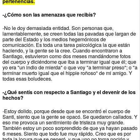
pertenencias.
-¿Cómo son las amenazas que recibís?
-No le doy demasiada entidad. Son personas que,
lamentablemente, se creen todas las pavadas que largan de
parte del Estado y los medios hegemónicos de
comunicación. Es toda una tarea psicológica la que están
haciendo, y la gente se la cree. Cuando encontraron a
Santiago, estuvieron como dos meses mandándome fotos
del cuerpo y diciéndome que iba a terminar igual que él; que
yo era "un indio de mierda" o que voy "a terminar preso"; o "a
terminar muerto igual que el hippie roñoso" de mi amigo. Y
todas esas boludeces.
-¿Qué sentís con respecto a Santiago y el devenir de los
hechos?
-Estoy dolido, porque desde que se encontró el cuerpo de
Santi, siento que la gente se opacó. Se quedaron callados. Y
eso me provoca un sentimiento de tristeza muy grande.
También estoy un poco sorprendido de que ya hayan pasado
6 meses. Siento que todo fue muy rápido. Creo que es por
toda la locura que se generó, y que uno no toma noción y