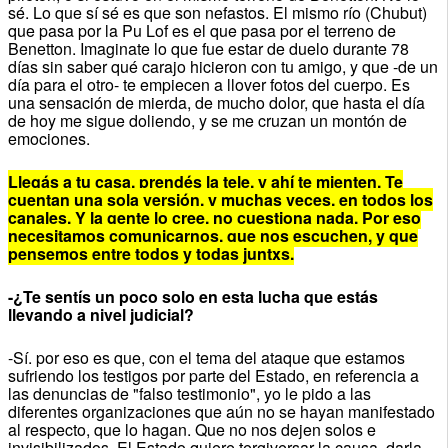
sé. Lo que sí sé es que son nefastos. El mismo río (Chubut)
que pasa por la Pu Lof es el que pasa por el terreno de
Benetton. Imaginate lo que fue estar de duelo durante 78
días sin saber qué carajo hicieron con tu amigo, y que -de un
día para el otro- te empiecen a llover fotos del cuerpo. Es
una sensación de mierda, de mucho dolor, que hasta el día
de hoy me sigue doliendo, y se me cruzan un montón de
emociones.
Llegás a tu casa, prendés la tele, y ahí te mienten. Te
cuentan una sola versión, y muchas veces, en todos los
canales. Y la gente lo cree, no cuestiona nada. Por eso
necesitamos comunicarnos, que nos escuchen, y que
pensemos entre todos y todas juntxs.
-¿Te sentís un poco solo en esta lucha que estás
llevando a nivel judicial?
-Sí. por eso es que, con el tema del ataque que estamos
sufriendo los testigos por parte del Estado, en referencia a
las denuncias de "falso testimonio", yo le pido a las
diferentes organizaciones que aún no se hayan manifestado
al respecto, que lo hagan. Que no nos dejen solos e
invisibilizados. El Estado quiere tergiversar la causa, darla