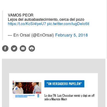
VAMOS PEOR
Lejos del autoabastecimiento, cerca del pozo
https://t.co/KcSi4iyeU7
pic.twitter.com/iugDelo5ti
— En Orsai (@EnOrsai)
February 5, 2018
"UN VERDADERO PAPELÓN"
Lo dice TN: Luis Chocobar mintió y dejó en off
side a Mauricio Macri